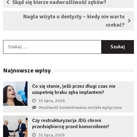
Skąd się bierze nadwrażliwość zębów?
Nagła wizyta u dentysty – kiedy nie warto
czekać?
S
Najnowsze wpisy
Co się stanie, jeśli przez długi czas nie
uzupełnię braku zęba implantem?
31 lipca, 2026
Co
Możliwość komentowania
została wyłączona
się
Czy restrukturyzacja JDG chroni
stanie,
przedsiębiorcę przed komornikiem?
jeśli
przez
31 lipca, 2026