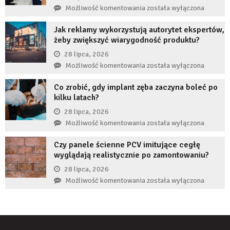
długi
Czy
Możliwość komentowania
została wyłączona
czas
restrukturyzacja
nie
Jak reklamy wykorzystują autorytet ekspertów,
JDG
uzupełnię
żeby zwiększyć wiarygodność produktu?
chroni
braku
przedsiębiorcę
28 lipca, 2026
zęba
przed
Jak
Możliwość komentowania
została wyłączona
implantem?
komornikiem?
reklamy
Co zrobić, gdy implant zęba zaczyna boleć po
wykorzystują
kilku latach?
autorytet
ekspertów,
28 lipca, 2026
żeby
Co
Możliwość komentowania
została wyłączona
zwiększyć
zrobić,
wiarygodność
Czy panele ścienne PCV imitujące cegłę
gdy
produktu?
wyglądają realistycznie po zamontowaniu?
implant
zęba
28 lipca, 2026
zaczyna
Czy
Możliwość komentowania
została wyłączona
boleć
panele
po
ścienne
kilku
PCV
latach?
imitujące