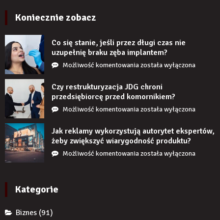
cegłę
wyglądają
Koniecznie zobacz
realistycznie
po
Co się stanie, jeśli przez długi czas nie
zamontowaniu?
uzupełnię braku zęba implantem?
Co
Możliwość komentowania
została wyłączona
się
stanie,
Czy restrukturyzacja JDG chroni
jeśli
przedsiębiorcę przed komornikiem?
przez
Czy
Możliwość komentowania
została wyłączona
długi
restrukturyzacja
czas
JDG
Jak reklamy wykorzystują autorytet ekspertów,
nie
chroni
żeby zwiększyć wiarygodność produktu?
uzupełnię
przedsiębiorcę
Jak
Możliwość komentowania
została wyłączona
braku
przed
reklamy
zęba
komornikiem?
wykorzystują
implantem?
autorytet
Kategorie
ekspertów,
żeby
Biznes
(91)
zwiększyć