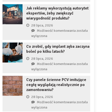
uzupełnię
JDG
braku
Jak reklamy wykorzystują autorytet
chroni
zęba
ekspertów, żeby zwiększyć
przedsiębiorcę
implantem?
wiarygodność produktu?
przed
komornikiem?
28 lipca, 2026
Jak
Możliwość komentowania
została
reklamy
wyłączona
wykorzystują
Co zrobić, gdy implant zęba zaczyna
autorytet
boleć po kilku latach?
ekspertów,
żeby
28 lipca, 2026
zwiększyć
Co
Możliwość komentowania
została
wiarygodność
zrobić,
wyłączona
produktu?
gdy
Czy panele ścienne PCV imitujące
implant
cegłę wyglądają realistycznie po
zęba
zamontowaniu?
zaczyna
boleć
28 lipca, 2026
po
Czy
Możliwość komentowania
została
kilku
panele
wyłączona
latach?