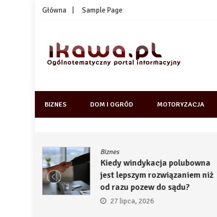
Skip
Główna
Sample Page
to
content
1kawa.pl
Ogólnotematyczny portal informacyjny
BIZNES
DOM I OGRÓD
MOTORYZACJA
Biznes
ją
Kiedy windykacja polubowna
by
jest lepszym rozwiązaniem niż
ć
od razu pozew do sądu?
27 lipca, 2026