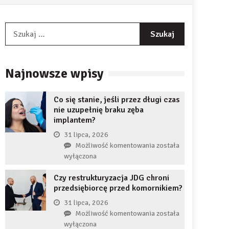
Szukaj:
Najnowsze wpisy
Co się stanie, jeśli przez długi czas
nie uzupełnię braku zęba
implantem?
31 lipca, 2026
Co
Możliwość komentowania
została
się
wyłączona
stanie,
Czy restrukturyzacja JDG chroni
jeśli
przedsiębiorcę przed komornikiem?
przez
długi
31 lipca, 2026
czas
Czy
Możliwość komentowania
została
nie
restrukturyzacja
wyłączona