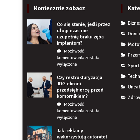
Koniecznie zobacz
Kate
Bizne
Co się stanie, jeśli przez
długi czas nie
Dom i
uzupełnię braku zęba
implantem?
Moto
Możliwość
Przem
Co
komentowania
została
się
wyłączona
Sport
stanie,
Techn
Czy restrukturyzacja
jeśli
JDG chroni
przez
Uncat
przedsiębiorcę przed
długi
komornikiem?
czas
Zdrow
nie
Możliwość
uzupełnię
Czy
komentowania
została
braku
restrukturyzacja
wyłączona
zęba
JDG
implantem?
Jak reklamy
chroni
wykorzystują autorytet
przedsiębiorcę