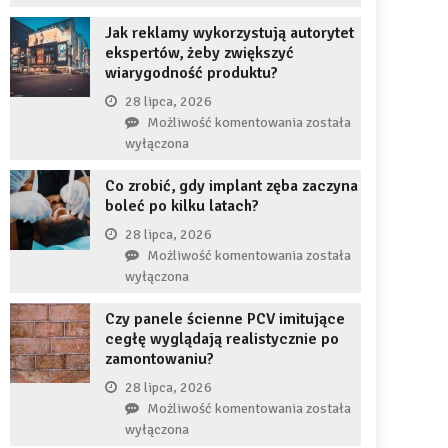
uzupełnię
JDG
braku
Jak reklamy wykorzystują autorytet
chroni
zęba
ekspertów, żeby zwiększyć
przedsiębiorcę
implantem?
wiarygodność produktu?
przed
komornikiem?
28 lipca, 2026
Jak
Możliwość komentowania
została
reklamy
wyłączona
wykorzystują
Co zrobić, gdy implant zęba zaczyna
autorytet
boleć po kilku latach?
ekspertów,
żeby
28 lipca, 2026
zwiększyć
Co
Możliwość komentowania
została
wiarygodność
zrobić,
wyłączona
produktu?
gdy
Czy panele ścienne PCV imitujące
implant
cegłę wyglądają realistycznie po
zęba
zamontowaniu?
zaczyna
boleć
28 lipca, 2026
po
Czy
Możliwość komentowania
została
kilku
panele
wyłączona
latach?