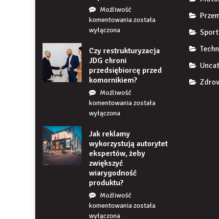
Możliwość
Przem
Co
komentowania
została
się
wyłączona
Sport
stanie,
Techn
Czy restrukturyzacja
jeśli
JDG chroni
przez
Uncat
przedsiębiorcę przed
długi
komornikiem?
czas
Zdrow
nie
Możliwość
uzupełnię
Czy
komentowania
została
braku
restrukturyzacja
wyłączona
zęba
JDG
implantem?
Jak reklamy
chroni
wykorzystują autorytet
przedsiębiorcę
ekspertów, żeby
przed
zwiększyć
komornikiem?
wiarygodność
produktu?
Możliwość
Jak
komentowania
została
reklamy
wyłączona