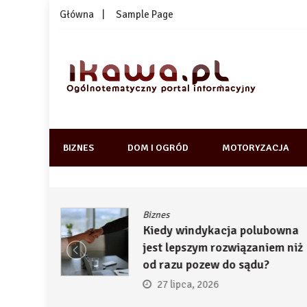
Skip
Główna
Sample Page
to
content
1kawa.pl
Ogólnotematyczny portal informacyjny
BIZNES
DOM I OGRÓD
MOTORYZACJA
Biznes
ją
Kiedy windykacja polubowna
by
jest lepszym rozwiązaniem niż
ć
od razu pozew do sądu?
27 lipca, 2026