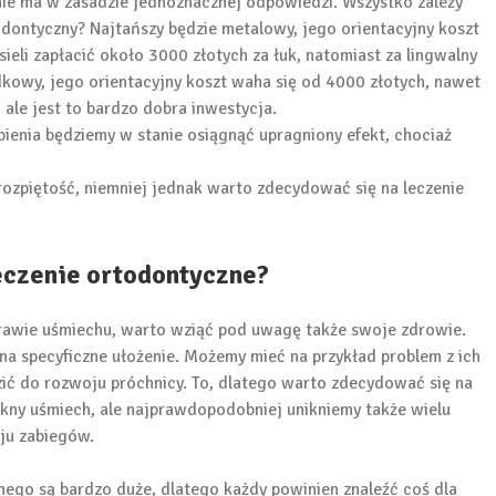
 nie ma w zasadzie jednoznacznej odpowiedzi. Wszystko zależy
odontyczny? Najtańszy będzie metalowy, jego orientacyjny koszt
ieli zapłacić około 3000 złotych za łuk, natomiast za lingwalny
dkowy, jego orientacyjny koszt waha się od 4000 złotych, nawet
 ale jest to bardzo dobra inwestycja.
pienia będziemy w stanie osiągnąć upragniony efekt, chociaż
rozpiętość, niemniej jednak warto zdecydować się na leczenie
eczenie ortodontyczne?
prawie uśmiechu, warto wziąć pod uwagę także swoje zdrowie.
a specyficzne ułożenie. Możemy mieć na przykład problem z ich
ić do rozwoju próchnicy. To, dlatego warto zdecydować się na
ękny uśmiech, ale najprawdopodobniej unikniemy także wielu
ju zabiegów.
nego są bardzo duże, dlatego każdy powinien znaleźć coś dla