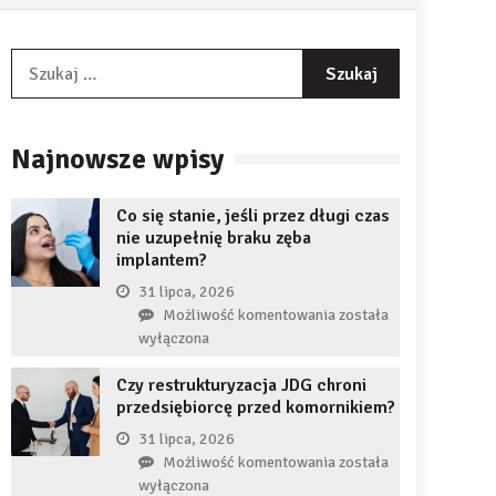
Szukaj:
Najnowsze wpisy
Co się stanie, jeśli przez długi czas
nie uzupełnię braku zęba
implantem?
31 lipca, 2026
Co
Możliwość komentowania
została
się
wyłączona
stanie,
Czy restrukturyzacja JDG chroni
jeśli
przedsiębiorcę przed komornikiem?
przez
długi
31 lipca, 2026
czas
Czy
Możliwość komentowania
została
nie
restrukturyzacja
wyłączona