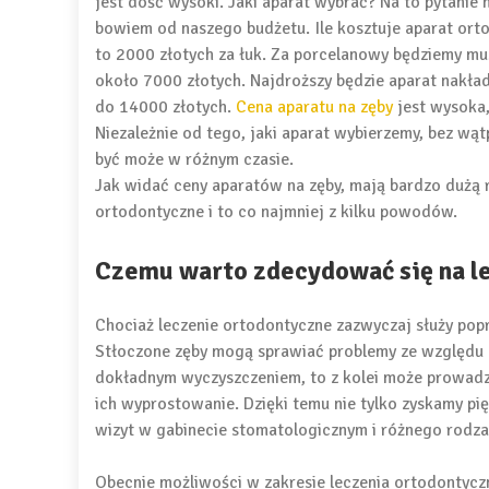
jest dość wysoki. Jaki aparat wybrać? Na to pytanie
bowiem od naszego budżetu. Ile kosztuje aparat ort
to 2000 złotych za łuk. Za porcelanowy będziemy mus
około 7000 złotych. Najdroższy będzie aparat nakła
do 14000 złotych.
Cena aparatu na zęby
jest wysoka,
Niezależnie od tego, jaki aparat wybierzemy, bez wąt
być może w różnym czasie.
Jak widać ceny aparatów na zęby, mają bardzo dużą 
ortodontyczne i to co najmniej z kilku powodów.
Czemu warto zdecydować się na l
Chociaż leczenie ortodontyczne zazwyczaj służy po
Stłoczone zęby mogą sprawiać problemy ze względu n
dokładnym wyczyszczeniem, to z kolei może prowadz
ich wyprostowanie. Dzięki temu nie tylko zyskamy pi
wizyt w gabinecie stomatologicznym i różnego rodza
Obecnie możliwości w zakresie leczenia ortodontycz