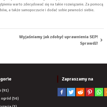
wątpienia warto zdecydować się na takie rozwiązanie. Za pomocą
ów, a także samopoczucie i dodać sobie pewności siebie.
Wyjaśniamy jak zdobyć uprawnienia SEP!
Sprawdź!
gorie
Zapraszamy na
s
(91)
 ogród
(56)
ryzacja
(3)