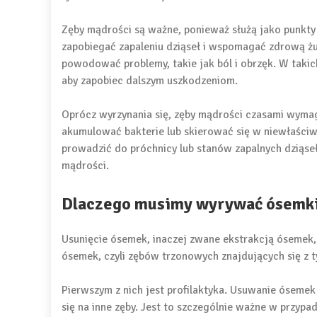
Zęby mądrości są ważne, ponieważ służą jako punkty
zapobiegać zapaleniu dziąseł i wspomagać zdrową ż
powodować problemy, takie jak ból i obrzęk. W taki
aby zapobiec dalszym uszkodzeniom.
Oprócz wyrzynania się, zęby mądrości czasami wyma
akumulować bakterie lub skierować się w niewłaści
prowadzić do próchnicy lub stanów zapalnych dziąse
mądrości.
Dlaczego musimy wyrywać ósemk
Usunięcie ósemek, inaczej zwane ekstrakcją ósemek, 
ósemek, czyli zębów trzonowych znajdujących się z t
Pierwszym z nich jest profilaktyka. Usuwanie óseme
się na inne zęby. Jest to szczególnie ważne w przypa