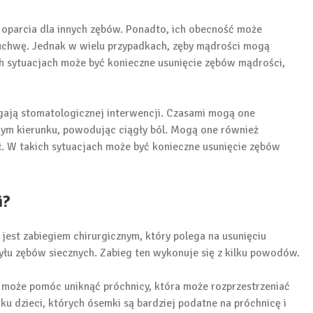
 oparcia dla innych zębów. Ponadto, ich obecność może
uchwę. Jednak w wielu przypadkach, zęby mądrości mogą
ch sytuacjach może być konieczne usunięcie zębów mądrości,
gają stomatologicznej interwencji. Czasami mogą one
wym kierunku, powodując ciągły ból. Mogą one również
ł. W takich sytuacjach może być konieczne usunięcie zębów
i?
jest zabiegiem chirurgicznym, który polega na usunięciu
yłu zębów siecznych. Zabieg ten wykonuje się z kilku powodów.
k może pomóc uniknąć próchnicy, która może rozprzestrzeniać
dku dzieci, których ósemki są bardziej podatne na próchnicę i