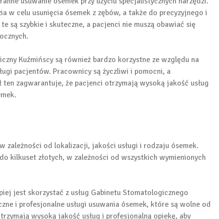
aranne usuwanie ósemek przy użyciu specjalistycznych narzędzi.
a w celu usunięcia ósemek z zębów, a także do precyzyjnego i
te są szybkie i skuteczne, a pacjenci nie muszą obawiać się
ocznych.
czny Kuźmińscy są również bardzo korzystne ze względu na
ugi pacjentów. Pracownicy są życzliwi i pomocni, a
ł ten zagwarantuje, że pacjenci otrzymają wysoką jakość usług
emek.
zależności od lokalizacji, jakości usługi i rodzaju ósemek.
do kilkuset złotych, w zależności od wszystkich wymienionych
piej jest skorzystać z usług Gabinetu Stomatologicznego
zne i profesjonalne usługi usuwania ósemek, które są wolne od
trzymają wysoką jakość usług i profesjonalną opiekę, aby