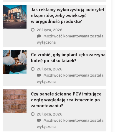
uzupełnię
JDG
braku
Jak reklamy wykorzystują autorytet
chroni
zęba
ekspertów, żeby zwiększyć
przedsiębiorcę
implantem?
wiarygodność produktu?
przed
komornikiem?
28 lipca, 2026
Jak
Możliwość komentowania
została
reklamy
wyłączona
wykorzystują
Co zrobić, gdy implant zęba zaczyna
autorytet
boleć po kilku latach?
ekspertów,
żeby
28 lipca, 2026
zwiększyć
Co
Możliwość komentowania
została
wiarygodność
zrobić,
wyłączona
produktu?
gdy
Czy panele ścienne PCV imitujące
implant
cegłę wyglądają realistycznie po
zęba
zamontowaniu?
zaczyna
boleć
28 lipca, 2026
po
Czy
Możliwość komentowania
została
kilku
panele
wyłączona
latach?