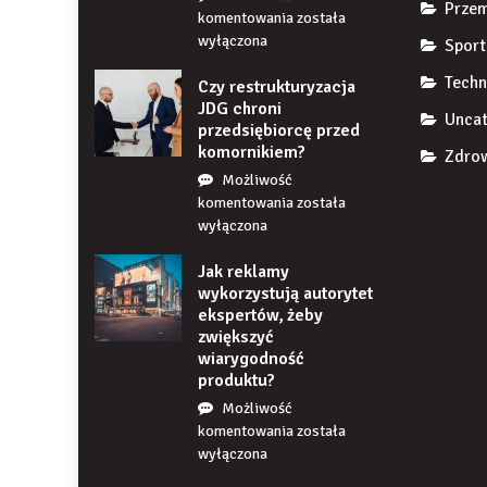
Przem
Co
komentowania
została
się
wyłączona
Sport
stanie,
Techn
Czy restrukturyzacja
jeśli
JDG chroni
przez
Uncat
przedsiębiorcę przed
długi
komornikiem?
czas
Zdrow
nie
Możliwość
uzupełnię
Czy
komentowania
została
braku
restrukturyzacja
wyłączona
zęba
JDG
implantem?
Jak reklamy
chroni
wykorzystują autorytet
przedsiębiorcę
ekspertów, żeby
przed
zwiększyć
komornikiem?
wiarygodność
produktu?
Możliwość
Jak
komentowania
została
reklamy
wyłączona
wykorzystują