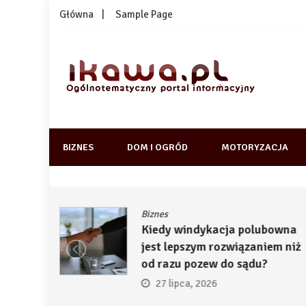
Skip
Główna
Sample Page
to
content
1kawa.pl
Ogólnotematyczny portal informacyjny
BIZNES
DOM I OGRÓD
MOTORYZACJA
Biznes
ją
Kiedy windykacja polubowna
by
jest lepszym rozwiązaniem niż
ć
od razu pozew do sądu?
27 lipca, 2026