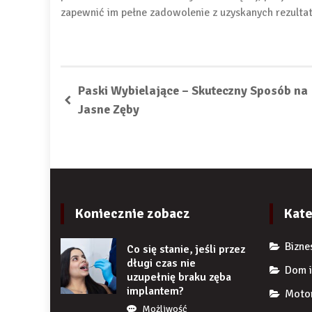
zapewnić im pełne zadowolenie z uzyskanych rezulta
Paski Wybielające – Skuteczny Sposób na
Jasne Zęby
Koniecznie zobacz
Kate
Bizne
Co się stanie, jeśli przez
długi czas nie
Dom i
uzupełnię braku zęba
implantem?
Moto
Możliwość