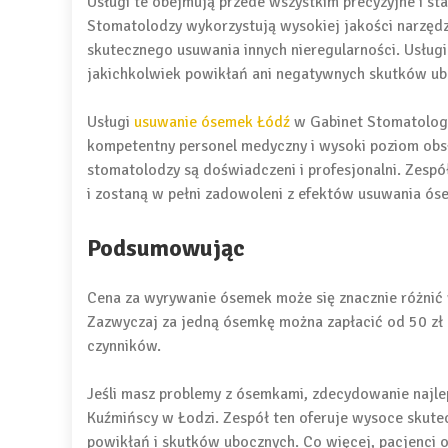
Usługi te obejmują przede wszystkim precyzyjne i st
Stomatolodzy wykorzystują wysokiej jakości narzędzi
skutecznego usuwania innych nieregularności. Usługi 
jakichkolwiek powikłań ani negatywnych skutków ub
Usługi
usuwanie ósemek Łódź
w Gabinet Stomatologi
kompetentny personel medyczny i wysoki poziom obsł
stomatolodzy są doświadczeni i profesjonalni. Zespó
i zostaną w pełni zadowoleni z efektów usuwania ós
Podsumowując
Cena za wyrywanie ósemek może się znacznie różnić w 
Zazwyczaj za jedną ósemkę można zapłacić od 50 zł 
czynników.
Jeśli masz problemy z ósemkami, zdecydowanie najle
Kuźmińscy w Łodzi. Zespół ten oferuje wysoce skutec
powikłań i skutków ubocznych. Co więcej, pacjenci o