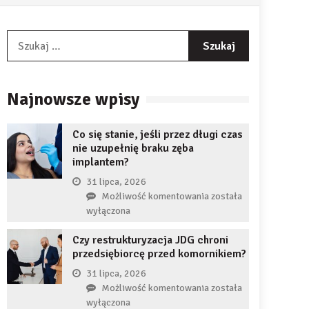
Szukaj:
Najnowsze wpisy
Co się stanie, jeśli przez długi czas
nie uzupełnię braku zęba
implantem?
31 lipca, 2026
Co
Możliwość komentowania
została
się
wyłączona
stanie,
Czy restrukturyzacja JDG chroni
jeśli
przedsiębiorcę przed komornikiem?
przez
długi
31 lipca, 2026
czas
Czy
Możliwość komentowania
została
nie
restrukturyzacja
wyłączona