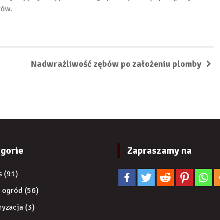
tów.
Nadwrażliwość zębów po założeniu plomby
gorie
Zapraszamy na
s
(91)
 ogród
(56)
ryzacja
(3)