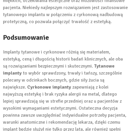
miękkich, oczekiwania estetyczne oraz możliwości finansowe
pacjenta. Niekiedy najlepszym rozwiązaniem jest zastosowanie
tytanowego implantu w połączeniu z cyrkonową nadbudową
protetyczną, co pozwala połączyć trwałość z estetyką.
Podsumowanie
Implanty tytanowe i cyrkonowe różnią się materiałem,
estetyką, ceną i długością historii badań klinicznych, ale oba
są rozwiązaniami bezpiecznymi i skutecznymi.
Tytanowe
implanty
to wybór sprawdzony, trwały i tańszy, szczególnie
polecany w odcinkach bocznych, gdzie siły żucia są
największe.
Cyrkonowe implanty
zapewniają z kolei
najwyższą estetykę i brak ryzyka alergii na metal, dlatego
lepiej sprawdzają się w strefie przedniej oraz u pacjentów z
wysokimi wymaganiami estetycznymi. Ostateczna decyzja
powinna zawsze uwzględniać indywidualne potrzeby pacjenta,
warunki anatomiczne i rekomendację lekarza, dzięki czemu
implant będzie służył nie tylko przez lata, ale również spełni