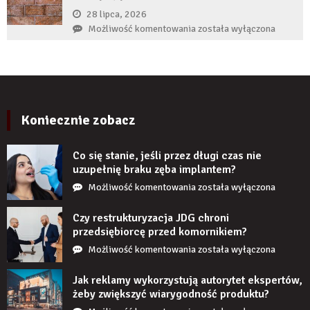
zęba
28 lipca, 2026
zaczyna
Czy
Możliwość komentowania
została wyłączona
boleć
panele
po
ścienne
kilku
PCV
latach?
imitujące
cegłę
wyglądają
Koniecznie zobacz
realistycznie
po
Co się stanie, jeśli przez długi czas nie
zamontowaniu?
uzupełnię braku zęba implantem?
Co
Możliwość komentowania
została wyłączona
się
stanie,
Czy restrukturyzacja JDG chroni
jeśli
przedsiębiorcę przed komornikiem?
przez
Czy
Możliwość komentowania
została wyłączona
długi
restrukturyzacja
czas
JDG
Jak reklamy wykorzystują autorytet ekspertów,
nie
chroni
żeby zwiększyć wiarygodność produktu?
uzupełnię
przedsiębiorcę