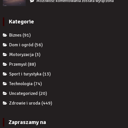
Jak
Możliwość komentowania
została wyłączona
braku
przed
reklamy
zęba
komornikiem?
wykorzystują
implantem?
autorytet
Kategorie
ekspertów,
żeby
Biznes
(91)
zwiększyć
wiarygodność
Dom i ogród
(56)
produktu?
Motoryzacja
(3)
Przemysł
(88)
Sport i turystyka
(13)
Technologia
(74)
Uncategorized
(20)
Zdrowie i uroda
(449)
Zapraszamy na