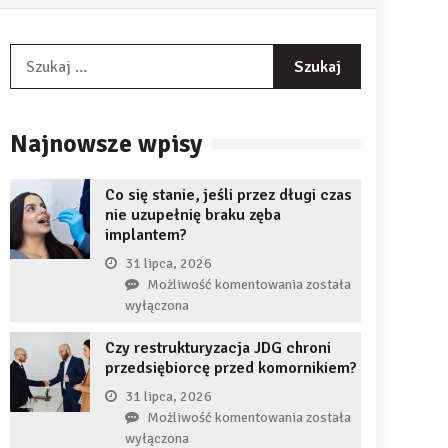
Szukaj:
Najnowsze wpisy
Co się stanie, jeśli przez długi czas
nie uzupełnię braku zęba
implantem?
31 lipca, 2026
Co
Możliwość komentowania
została
się
wyłączona
stanie,
Czy restrukturyzacja JDG chroni
jeśli
przedsiębiorcę przed komornikiem?
przez
długi
31 lipca, 2026
czas
Czy
Możliwość komentowania
została
nie
restrukturyzacja
wyłączona