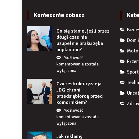
Koniecznie zobacz
Kate
Bizne
Co się stanie, jeśli przez
długi czas nie
Dom i
uzupełnię braku zęba
implantem?
Moto
Możliwość
Przem
Co
komentowania
została
się
wyłączona
Sport
stanie,
Techn
Czy restrukturyzacja
jeśli
JDG chroni
przez
Uncat
przedsiębiorcę przed
długi
komornikiem?
czas
Zdrow
nie
Możliwość
uzupełnię
Czy
komentowania
została
braku
restrukturyzacja
wyłączona
zęba
JDG
implantem?
Jak reklamy
chroni