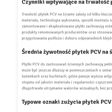
Czynniki wpływające na trwałość 
Trwałość płytek PCV na ścianie zależy od kilku klu
materiału, technologia wykonania, sposób montażu o
zamontowane i eksploatowane płytki zachowują estety
produkty renomowanych producentów oraz stosować s
przygotowania podłoża i doboru odpowiednich klej
Średnia żywotność płytek PCV na 
Płytki PCV do zastosowań ściennych zachowują pełn
może być jeszcze dłuższy w pomieszczeniach o umiarko
łazienkach oraz kuchniach, gdzie panuje wyższa wilg
stopniu od jakości materiału i regularności czyszc
długotrwałe utrzymanie walorów wizualnych, bez prz
Typowe oznaki zużycia płytek PCV 