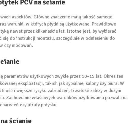
płytek PCV na ścianie
czowych aspektów. Główne znaczenie mają jakość samego
raz warunki, w których płytki są użytkowane. Prawidłowo
kę nawet przez kilkanaście lat. Istotne jest, by wybierać
ię do instrukcji montażu, szczególnie w odniesieniu do
ów czy mocowań.
ścianie
ię parametrów użytkowych zwykle przez 10–15 lat. Okres ten
wanej eksploatacji, takich jak sypialnie, salony czy biura. W
otność i większe ryzyko zabrudzeń, trwałość zależy w dużym
zenia. Zachowanie właściwych warunków użytkowania pozwala na
ebarwień czy utraty połysku.
na ścianie