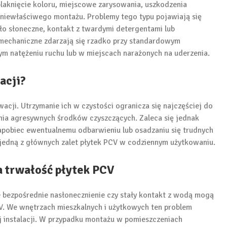
blaknięcie koloru, miejscowe zarysowania, uszkodzenia
 niewłaściwego montażu. Problemy tego typu pojawiają się
ło słoneczne, kontakt z twardymi detergentami lub
i mechaniczne zdarzają się rzadko przy standardowym
ym natężeniu ruchu lub w miejscach narażonych na uderzenia.
acji?
cji. Utrzymanie ich w czystości ogranicza się najczęściej do
ania agresywnych środków czyszczących. Zaleca się jednak
apobiec ewentualnemu odbarwieniu lub osadzaniu się trudnych
t jedną z głównych zalet płytek PCV w codziennym użytkowaniu.
 trwałość płytek PCV
 bezpośrednie nasłonecznienie czy stały kontakt z wodą mogą
V. We wnętrzach mieszkalnych i użytkowych ten problem
 instalacji. W przypadku montażu w pomieszczeniach