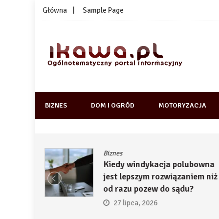
Skip
Główna
Sample Page
to
content
1kawa.pl
Ogólnotematyczny portal informacyjny
BIZNES
DOM I OGRÓD
MOTORYZACJA
Biznes
ją
Kiedy windykacja polubowna
by
jest lepszym rozwiązaniem niż
ć
od razu pozew do sądu?
27 lipca, 2026