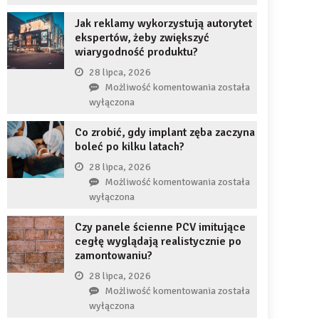
uzupełnię
JDG
braku
Jak reklamy wykorzystują autorytet
chroni
zęba
ekspertów, żeby zwiększyć
przedsiębiorcę
implantem?
wiarygodność produktu?
przed
komornikiem?
28 lipca, 2026
Jak
Możliwość komentowania
została
reklamy
wyłączona
wykorzystują
Co zrobić, gdy implant zęba zaczyna
autorytet
boleć po kilku latach?
ekspertów,
żeby
28 lipca, 2026
zwiększyć
Co
Możliwość komentowania
została
wiarygodność
zrobić,
wyłączona
produktu?
gdy
Czy panele ścienne PCV imitujące
implant
cegłę wyglądają realistycznie po
zęba
zamontowaniu?
zaczyna
boleć
28 lipca, 2026
po
Czy
Możliwość komentowania
została
kilku
panele
wyłączona
latach?