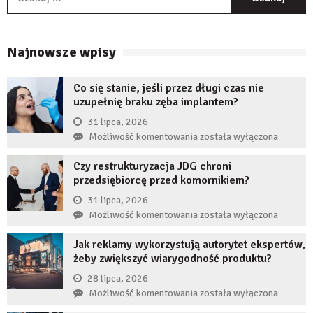
Najnowsze wpisy
Co się stanie, jeśli przez długi czas nie
uzupełnię braku zęba implantem?
31 lipca, 2026
Co
Możliwość komentowania
została wyłączona
się
Czy restrukturyzacja JDG chroni
stanie,
przedsiębiorcę przed komornikiem?
jeśli
przez
31 lipca, 2026
długi
Czy
Możliwość komentowania
została wyłączona
czas
restrukturyzacja
nie
Jak reklamy wykorzystują autorytet ekspertów,
JDG
uzupełnię
żeby zwiększyć wiarygodność produktu?
chroni
braku
przedsiębiorcę
28 lipca, 2026
zęba
przed
Jak
Możliwość komentowania
została wyłączona
implantem?
komornikiem?
reklamy