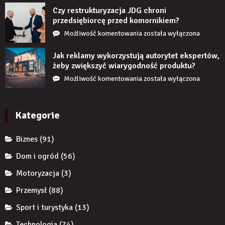
stanie,
Czy restrukturyzacja JDG chroni
jeśli
przedsiębiorcę przed komornikiem?
przez
Czy
Możliwość komentowania
została wyłączona
długi
restrukturyzacja
czas
JDG
Jak reklamy wykorzystują autorytet ekspertów,
nie
chroni
żeby zwiększyć wiarygodność produktu?
uzupełnię
przedsiębiorcę
Jak
Możliwość komentowania
została wyłączona
braku
przed
reklamy
zęba
komornikiem?
wykorzystują
implantem?
autorytet
Kategorie
ekspertów,
żeby
Biznes
(91)
zwiększyć
wiarygodność
Dom i ogród
(56)
produktu?
Motoryzacja
(3)
Przemysł
(88)
Sport i turystyka
(13)
Technologia
(74)