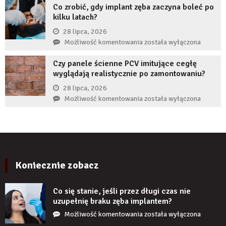
Co zrobić, gdy implant zęba zaczyna boleć po
wykorzystują
kilku latach?
autorytet
ekspertów,
28 lipca, 2026
żeby
Co
Możliwość komentowania
została wyłączona
zwiększyć
zrobić,
wiarygodność
Czy panele ścienne PCV imitujące cegłę
gdy
produktu?
wyglądają realistycznie po zamontowaniu?
implant
zęba
28 lipca, 2026
zaczyna
Czy
Możliwość komentowania
została wyłączona
boleć
panele
po
ścienne
kilku
PCV
latach?
imitujące
cegłę
wyglądają
Koniecznie zobacz
realistycznie
po
Co się stanie, jeśli przez długi czas nie
zamontowaniu?
uzupełnię braku zęba implantem?
Co
Możliwość komentowania
została wyłączona
się