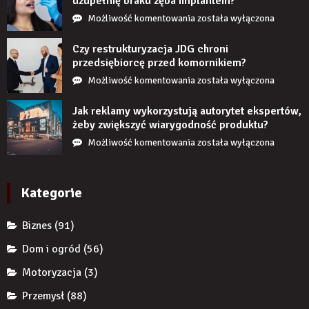
uzupełnię braku zęba implantem?
Co
Możliwość komentowania
została wyłączona
się
stanie,
Czy restrukturyzacja JDG chroni
jeśli
przedsiębiorcę przed komornikiem?
przez
Czy
Możliwość komentowania
została wyłączona
długi
restrukturyzacja
czas
JDG
Jak reklamy wykorzystują autorytet ekspertów,
nie
chroni
żeby zwiększyć wiarygodność produktu?
uzupełnię
przedsiębiorcę
Jak
Możliwość komentowania
została wyłączona
braku
przed
reklamy
zęba
komornikiem?
wykorzystują
implantem?
autorytet
Kategorie
ekspertów,
żeby
Biznes
(91)
zwiększyć
wiarygodność
Dom i ogród
(56)
produktu?
Motoryzacja
(3)
Przemysł
(88)