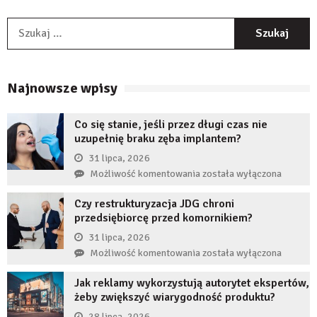
S
Najnowsze wpisy
Co się stanie, jeśli przez długi czas nie
uzupełnię braku zęba implantem?
31 lipca, 2026
Co
Możliwość komentowania
została wyłączona
się
Czy restrukturyzacja JDG chroni
stanie,
przedsiębiorcę przed komornikiem?
jeśli
przez
31 lipca, 2026
długi
Czy
Możliwość komentowania
została wyłączona
czas
restrukturyzacja
nie
Jak reklamy wykorzystują autorytet ekspertów,
JDG
uzupełnię
żeby zwiększyć wiarygodność produktu?
chroni
braku
przedsiębiorcę
28 lipca, 2026