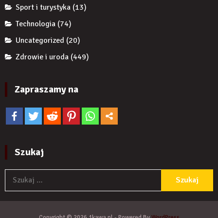
Sport i turystyka
(13)
Technologia
(74)
Uncategorized
(20)
Zdrowie i uroda
(449)
Zapraszamy na
Szukaj
S
Copyright © 2026 1kawa.pl - Powered By
WordPress