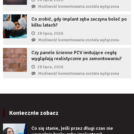
zęba
przed
Jak
Możliwość komentowania
została wyłączona
implantem?
komornikiem?
reklamy
Co zrobić, gdy implant zęba zaczyna boleć po
wykorzystują
kilku latach?
autorytet
ekspertów,
28 lipca, 2026
żeby
Co
Możliwość komentowania
została wyłączona
zwiększyć
zrobić,
wiarygodność
Czy panele ścienne PCV imitujące cegłę
gdy
produktu?
wyglądają realistycznie po zamontowaniu?
implant
zęba
28 lipca, 2026
zaczyna
Czy
Możliwość komentowania
została wyłączona
boleć
panele
po
ścienne
kilku
PCV
latach?
imitujące
cegłę
wyglądają
Koniecznie zobacz
realistycznie
po
Co się stanie, jeśli przez długi czas nie
zamontowaniu?