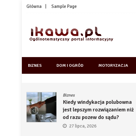
Skip
Główna
Sample Page
to
content
1kawa.pl
Ogólnotematyczny portal informacyjny
BIZNES
DOM I OGRÓD
MOTORYZACJA
Biznes
ją
Kiedy windykacja polubowna
by
jest lepszym rozwiązaniem niż
ć
od razu pozew do sądu?
27 lipca, 2026