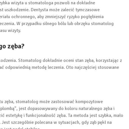
Szybka wizyta u stomatologa pozwoli na dokładne
est uszkodzenie. Dentysta może zalecić tymczasowe
riału ochronnego, aby zmniejszyć ryzyko pogłębienia
czenia. W przypadku silnego bólu lub obrzęku stomatolog
asu wizyty.
go zęba?
kodzenia. Stomatolog dokładnie oceni stan zęba, korzystając z
wać odpowiednią metodę leczenia. Oto najczęściej stosowane
mentu zęba, stomatolog może zastosować kompozytowe
“plombą”, jest dopasowywany do koloru naturalnego zęba i
ć estetykę i funkcjonalność zęba. Ta metoda jest szybka, mało
 Jest szczególnie polecana w sytuacjach, gdy ząb pękł na