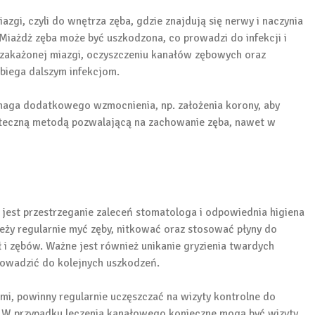
zgi, czyli do wnętrza zęba, gdzie znajdują się nerwy i naczynia
Miażdż zęba może być uszkodzona, co prowadzi do infekcji i
u zakażonej miazgi, oczyszczeniu kanałów zębowych oraz
biega dalszym infekcjom.
aga dodatkowego wzmocnienia, np. założenia korony, aby
uteczną metodą pozwalającą na zachowanie zęba, nawet w
jest przestrzeganie zaleceń stomatologa i odpowiednia higiena
ży regularnie myć zęby, nitkować oraz stosować płyny do
 i zębów. Ważne jest również unikanie gryzienia twardych
rowadzić do kolejnych uszkodzeń.
ami, powinny regularnie uczęszczać na wizyty kontrolne do
 W przypadku leczenia kanałowego konieczne mogą być wizyty