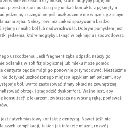
przerwanie wszelkich czynności, które mogłyby pogłębić
iast przestań żuć i postaraj się unikać kontaktu z pękniętym
jedzenie, szczególnie jeśli uszkodzenie nie wiąże się z silnym
łamania zęba. Należy również unikać spożywania bardzo
zębinę i nasilić ból lub nadwrażliwość. Dobrym pomysłem jest
sztki jedzenia, które mogłyby utknąć w pęknięciu i spowodować
ego uszkodzenia. Jeśli fragment zęba odpadł, należy go
ie odłamka w soli fizjologicznej lub mleku może pomóc
 że dentysta będzie mógł go ponownie przymocować. Niezależnie
ię nie dotykać uszkodzonego miejsca językiem ani palcami, aby
 występuje ból, warto zastosować zimny okład na zewnętrzną
malizować obrzęk i złagodzić dyskomfort. Ważne jest, aby
z konsultacji z lekarzem, zwłaszcza na własną rękę, ponieważ
mów.
est natychmiastowy kontakt z dentystą. Nawet jeśli nie
lszych komplikacji, takich jak infekcje miazgi, rozwój