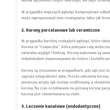
skutek ugryzienia czegoś twardego, ale jego struktura
W przypadku większych pęknięć kompozytowe odbudo
może zaproponować inne rozwiązania, takie jak liców
2. Korony porcelanowe lub ceramiczne
W przypadku bardziej rozległych pęknięć, które obejm
Korona to “czapeczka”, która pokrywa całą widoczn
naturalny wygląd i funkcję. Korony wykonane są zazw
indywidualnie dopasowywane do koloru i kształtu po
Korony są stosowane w przypadkach, gdy ząb jest osł
zagraża integralności zęba. Proces założenia koro
pierwszej wizyty ząb zostaje oszlifowany, a stomato
korony. Na czas oczekiwania na gotową koronę pacj
korona jest cementowana na stałe.
3. Leczenie kanałowe (endodontyczne)