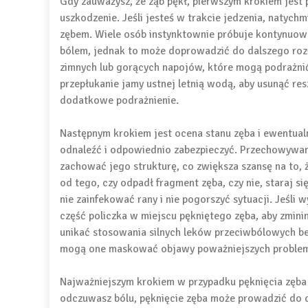
Gdy zauważysz, że ząb pękł, pierwszym krokiem jest 
uszkodzenie. Jeśli jesteś w trakcie jedzenia, natychm
zębem. Wiele osób instynktownie próbuje kontynuować 
bólem, jednak to może doprowadzić do dalszego roz
zimnych lub gorących napojów, które mogą podrażnić 
przepłukanie jamy ustnej letnią wodą, aby usunąć re
dodatkowe podrażnienie.
Następnym krokiem jest ocena stanu zęba i ewentualn
odnaleźć i odpowiednio zabezpieczyć. Przechowywan
zachować jego strukturę, co zwiększa szansę na to,
od tego, czy odpadł fragment zęba, czy nie, staraj s
nie zainfekować rany i nie pogorszyć sytuacji. Jeśli
część policzka w miejscu pękniętego zęba, aby zmini
unikać stosowania silnych leków przeciwbólowych be
mogą one maskować objawy poważniejszych proble
Najważniejszym krokiem w przypadku pęknięcia zęba j
odczuwasz bólu, pęknięcie zęba może prowadzić do da