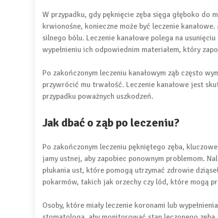
W przypadku, gdy pęknięcie zęba sięga głęboko do mia
krwionośne, konieczne może być leczenie kanałowe. 
silnego bólu. Leczenie kanałowe polega na usunięci
wypełnieniu ich odpowiednim materiałem, który zapo
Po zakończonym leczeniu kanałowym ząb często wym
przywrócić mu trwałość. Leczenie kanałowe jest sk
przypadku poważnych uszkodzeń.
Jak dbać o ząb po leczeniu?
Po zakończonym leczeniu pękniętego zęba, kluczowe 
jamy ustnej, aby zapobiec ponownym problemom. Nale
płukania ust, które pomogą utrzymać zdrowie dziąseł
pokarmów, takich jak orzechy czy lód, które mogą p
Osoby, które miały leczenie koronami lub wypełnieni
stomatologa, aby monitorować stan leczonego zęba.