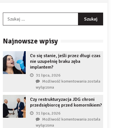
Szukaj:
Najnowsze wpisy
Co się stanie, jeśli przez długi czas
nie uzupełnię braku zęba
implantem?
31 lipca, 2026
Co
Możliwość komentowania
została
się
wyłączona
stanie,
Czy restrukturyzacja JDG chroni
jeśli
przedsiębiorcę przed komornikiem?
przez
długi
31 lipca, 2026
czas
Czy
Możliwość komentowania
została
nie
restrukturyzacja
wyłączona