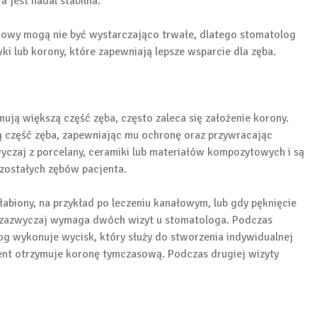
 jest nadal stabilna.
wy mogą nie być wystarczająco trwałe, dlatego stomatolog
ki lub korony, które zapewniają lepsze wsparcie dla zęba.
ują większą część zęba, często zaleca się założenie korony.
ą część zęba, zapewniając mu ochronę oraz przywracając
yczaj z porcelany, ceramiki lub materiałów kompozytowych i są
zostałych zębów pacjenta.
abiony, na przykład po leczeniu kanałowym, lub gdy pęknięcie
ny zazwyczaj wymaga dwóch wizyt u stomatologa. Podczas
log wykonuje wycisk, który służy do stworzenia indywidualnej
ent otrzymuje koronę tymczasową. Podczas drugiej wizyty