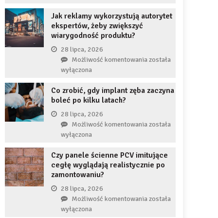
uzupełnię
JDG
braku
Jak reklamy wykorzystują autorytet
chroni
zęba
ekspertów, żeby zwiększyć
przedsiębiorcę
implantem?
wiarygodność produktu?
przed
komornikiem?
28 lipca, 2026
Jak
Możliwość komentowania
została
reklamy
wyłączona
wykorzystują
Co zrobić, gdy implant zęba zaczyna
autorytet
boleć po kilku latach?
ekspertów,
żeby
28 lipca, 2026
zwiększyć
Co
Możliwość komentowania
została
wiarygodność
zrobić,
wyłączona
produktu?
gdy
Czy panele ścienne PCV imitujące
implant
cegłę wyglądają realistycznie po
zęba
zamontowaniu?
zaczyna
boleć
28 lipca, 2026
po
Czy
Możliwość komentowania
została
kilku
panele
wyłączona
latach?