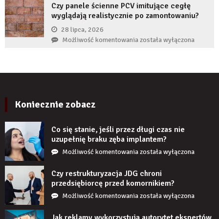
wiarygodność
Czy panele ścienne PCV imitujące cegłę
gdy
produktu?
wyglądają realistycznie po zamontowaniu?
implant
zęba
28 lipca, 2026
zaczyna
Czy
Możliwość komentowania
została wyłączona
boleć
panele
po
ścienne
kilku
PCV
latach?
imitujące
cegłę
wyglądają
Koniecznie zobacz
realistycznie
po
Co się stanie, jeśli przez długi czas nie
zamontowaniu?
uzupełnię braku zęba implantem?
Co
Możliwość komentowania
została wyłączona
się
stanie,
Czy restrukturyzacja JDG chroni
jeśli
przedsiębiorcę przed komornikiem?
przez
Czy
Możliwość komentowania
została wyłączona
długi
restrukturyzacja
czas
JDG
Jak reklamy wykorzystują autorytet ekspertów,