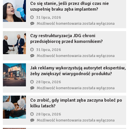
Co się stanie, jeśli przez długi czas nie
uzupełnię braku zęba implantem?
31 lipca, 2026
Co
Możliwość komentowania
została wyłączona
się
Czy restrukturyzacja JDG chroni
stanie,
przedsiębiorcę przed komornikiem?
jeśli
przez
31 lipca, 2026
długi
Czy
Możliwość komentowania
została wyłączona
czas
restrukturyzacja
nie
Jak reklamy wykorzystują autorytet ekspertów,
JDG
uzupełnię
żeby zwiększyć wiarygodność produktu?
chroni
braku
przedsiębiorcę
28 lipca, 2026
zęba
przed
Jak
Możliwość komentowania
została wyłączona
implantem?
komornikiem?
reklamy
Co zrobić, gdy implant zęba zaczyna boleć po
wykorzystują
kilku latach?
autorytet
ekspertów,
28 lipca, 2026
żeby
Co
Możliwość komentowania
została wyłączona
zwiększyć
zrobić,