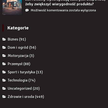
nie
chroni
żeby zwiększyć wiarygodność produktu?
uzupełnię
przedsiębiorcę
Jak
Możliwość komentowania
została wyłączona
braku
przed
reklamy
zęba
komornikiem?
wykorzystują
implantem?
autorytet
Kategorie
ekspertów,
żeby
Biznes
(91)
zwiększyć
wiarygodność
Dom i ogród
(56)
produktu?
Motoryzacja
(3)
Przemysł
(88)
Sport i turystyka
(13)
Technologia
(74)
Uncategorized
(20)
Zdrowie i uroda
(449)