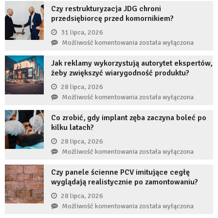
Czy restrukturyzacja JDG chroni
stanie,
przedsiębiorcę przed komornikiem?
jeśli
przez
31 lipca, 2026
długi
Czy
Możliwość komentowania
została wyłączona
czas
restrukturyzacja
nie
Jak reklamy wykorzystują autorytet ekspertów,
JDG
uzupełnię
żeby zwiększyć wiarygodność produktu?
chroni
braku
przedsiębiorcę
28 lipca, 2026
zęba
przed
Jak
Możliwość komentowania
została wyłączona
implantem?
komornikiem?
reklamy
Co zrobić, gdy implant zęba zaczyna boleć po
wykorzystują
kilku latach?
autorytet
ekspertów,
28 lipca, 2026
żeby
Co
Możliwość komentowania
została wyłączona
zwiększyć
zrobić,
wiarygodność
Czy panele ścienne PCV imitujące cegłę
gdy
produktu?
wyglądają realistycznie po zamontowaniu?
implant
zęba
28 lipca, 2026
zaczyna
Czy
Możliwość komentowania
została wyłączona
boleć
panele