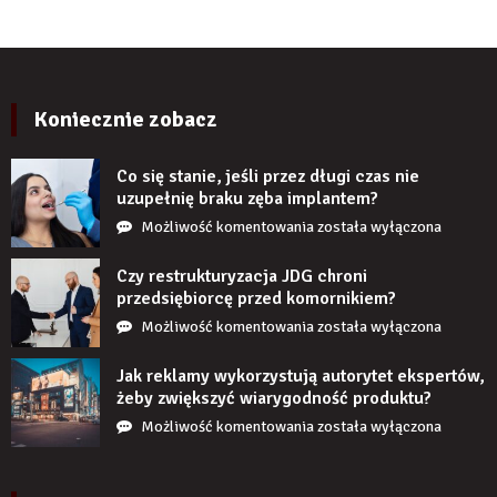
po
ścienne
kilku
PCV
latach?
imitujące
cegłę
wyglądają
Koniecznie zobacz
realistycznie
po
Co się stanie, jeśli przez długi czas nie
zamontowaniu?
uzupełnię braku zęba implantem?
Co
Możliwość komentowania
została wyłączona
się
stanie,
Czy restrukturyzacja JDG chroni
jeśli
przedsiębiorcę przed komornikiem?
przez
Czy
Możliwość komentowania
została wyłączona
długi
restrukturyzacja
czas
JDG
Jak reklamy wykorzystują autorytet ekspertów,
nie
chroni
żeby zwiększyć wiarygodność produktu?
uzupełnię
przedsiębiorcę
Jak
Możliwość komentowania
została wyłączona
braku
przed
reklamy
zęba
komornikiem?
wykorzystują
implantem?
autorytet