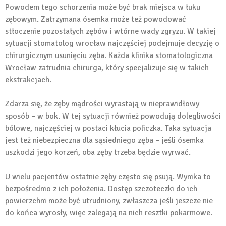
Powodem tego schorzenia może być brak miejsca w łuku
zębowym. Zatrzymana ósemka może też powodować
stłoczenie pozostałych zębów i wtórne wady zgryzu. W takiej
sytuacji stomatolog wrocław najczęściej podejmuje decyzję o
chirurgicznym usunięciu zęba. Każda klinika stomatologiczna
Wrocław zatrudnia chirurga, który specjalizuje się w takich
ekstrakcjach.
Zdarza się, że zęby mądrości wyrastają w nieprawidłowy
sposób – w bok. W tej sytuacji również powodują dolegliwości
bólowe, najczęściej w postaci kłucia policzka. Taka sytuacja
jest też niebezpieczna dla sąsiedniego zęba – jeśli ósemka
uszkodzi jego korzeń, oba zęby trzeba będzie wyrwać.
U wielu pacjentów ostatnie zęby często się psują. Wynika to
bezpośrednio z ich położenia. Dostęp szczoteczki do ich
powierzchni może być utrudniony, zwłaszcza jeśli jeszcze nie
do końca wyrosły, więc zalegają na nich resztki pokarmowe.