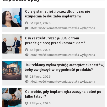
Co się stanie, jeśli przez długi czas nie
uzupełnię braku zęba implantem?
31 lipca, 2026
Co
Możliwość komentowania
została wyłączona
się
Czy restrukturyzacja JDG chroni
stanie,
przedsiębiorcę przed komornikiem?
jeśli
przez
31 lipca, 2026
długi
Czy
Możliwość komentowania
została wyłączona
czas
restrukturyzacja
nie
Jak reklamy wykorzystują autorytet ekspertów,
JDG
uzupełnię
żeby zwiększyć wiarygodność produktu?
chroni
braku
przedsiębiorcę
28 lipca, 2026
zęba
przed
Jak
Możliwość komentowania
została wyłączona
implantem?
komornikiem?
reklamy
Co zrobić, gdy implant zęba zaczyna boleć po
wykorzystują
kilku latach?
autorytet
ekspertów,
28 lipca, 2026
żeby