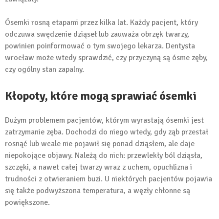
Ósemki rosną etapami przez kilka lat. Każdy pacjent, który
odczuwa swędzenie dziąseł lub zauważa obrzęk twarzy,
powinien poinformować o tym swojego lekarza. Dentysta
wrocław może wtedy sprawdzić, czy przyczyną są ósme zęby,
czy ogólny stan zapalny.
Kłopoty, które mogą sprawiać ósemki
Dużym problemem pacjentów, którym wyrastają ósemki jest
zatrzymanie zęba. Dochodzi do niego wtedy, gdy ząb przestał
rosnąć lub wcale nie pojawił się ponad dziąsłem, ale daje
niepokojące objawy. Należą do nich: przewlekły ból dziąsła,
szczęki, a nawet całej twarzy wraz z uchem, opuchlizna i
trudności z otwieraniem buzi. U niektórych pacjentów pojawia
się także podwyższona temperatura, a węzły chłonne są
powiększone.