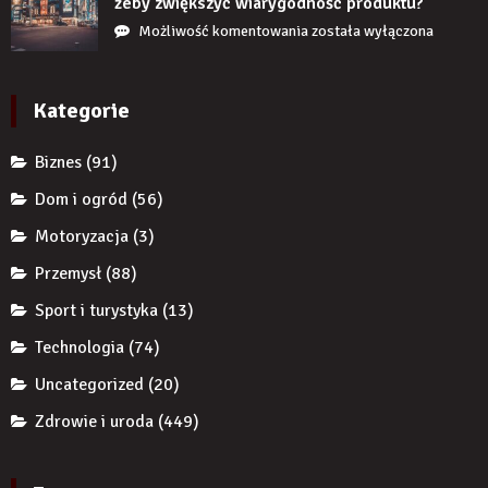
chroni
żeby zwiększyć wiarygodność produktu?
uzupełnię
przedsiębiorcę
Jak
Możliwość komentowania
została wyłączona
braku
przed
reklamy
zęba
komornikiem?
wykorzystują
implantem?
autorytet
Kategorie
ekspertów,
żeby
Biznes
(91)
zwiększyć
wiarygodność
Dom i ogród
(56)
produktu?
Motoryzacja
(3)
Przemysł
(88)
Sport i turystyka
(13)
Technologia
(74)
Uncategorized
(20)
Zdrowie i uroda
(449)