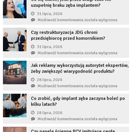
uzupełnię braku zęba implantem?
31 lipca, 2026
Co
Możliwość komentowania
została wyłączona
się
Czy restrukturyzacja JDG chroni
stanie,
przedsiębiorcę przed komornikiem?
jeśli
przez
31 lipca, 2026
długi
Czy
Możliwość komentowania
została wyłączona
czas
restrukturyzacja
nie
Jak reklamy wykorzystują autorytet ekspertów,
JDG
uzupełnię
żeby zwiększyć wiarygodność produktu?
chroni
braku
przedsiębiorcę
28 lipca, 2026
zęba
przed
Jak
Możliwość komentowania
została wyłączona
implantem?
komornikiem?
reklamy
Co zrobić, gdy implant zęba zaczyna boleć po
wykorzystują
kilku latach?
autorytet
ekspertów,
28 lipca, 2026
żeby
Co
Możliwość komentowania
została wyłączona
zwiększyć
zrobić,
wiarygodność
Czy panele ścienne PCV imitujące cegłę
gdy