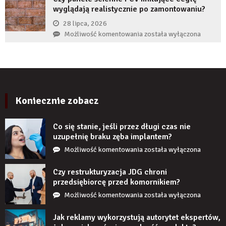
produktu?
wyglądają realistycznie po zamontowaniu?
implant
zęba
28 lipca, 2026
zaczyna
Czy
Możliwość komentowania
została wyłączona
boleć
panele
po
ścienne
kilku
PCV
latach?
imitujące
cegłę
wyglądają
Koniecznie zobacz
realistycznie
po
Co się stanie, jeśli przez długi czas nie
zamontowaniu?
uzupełnię braku zęba implantem?
Co
Możliwość komentowania
została wyłączona
się
stanie,
Czy restrukturyzacja JDG chroni
jeśli
przedsiębiorcę przed komornikiem?
przez
Czy
Możliwość komentowania
została wyłączona
długi
restrukturyzacja
czas
JDG
Jak reklamy wykorzystują autorytet ekspertów,
nie