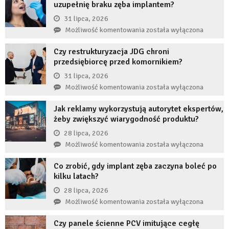
uzupełnię braku zęba implantem?
31 lipca, 2026
Co
Możliwość komentowania
została wyłączona
się
Czy restrukturyzacja JDG chroni
stanie,
przedsiębiorcę przed komornikiem?
jeśli
przez
31 lipca, 2026
długi
Czy
Możliwość komentowania
została wyłączona
czas
restrukturyzacja
nie
Jak reklamy wykorzystują autorytet ekspertów,
JDG
uzupełnię
żeby zwiększyć wiarygodność produktu?
chroni
braku
przedsiębiorcę
28 lipca, 2026
zęba
przed
Jak
Możliwość komentowania
została wyłączona
implantem?
komornikiem?
reklamy
Co zrobić, gdy implant zęba zaczyna boleć po
wykorzystują
kilku latach?
autorytet
ekspertów,
28 lipca, 2026
żeby
Co
Możliwość komentowania
została wyłączona
zwiększyć
zrobić,
wiarygodność
Czy panele ścienne PCV imitujące cegłę
gdy