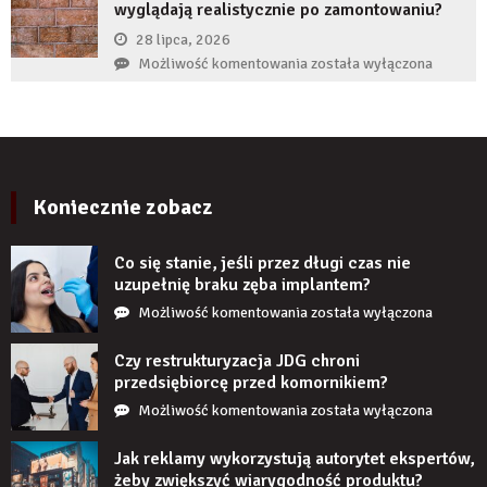
produktu?
wyglądają realistycznie po zamontowaniu?
implant
zęba
28 lipca, 2026
zaczyna
Czy
Możliwość komentowania
została wyłączona
boleć
panele
po
ścienne
kilku
PCV
latach?
imitujące
cegłę
wyglądają
Koniecznie zobacz
realistycznie
po
Co się stanie, jeśli przez długi czas nie
zamontowaniu?
uzupełnię braku zęba implantem?
Co
Możliwość komentowania
została wyłączona
się
stanie,
Czy restrukturyzacja JDG chroni
jeśli
przedsiębiorcę przed komornikiem?
przez
Czy
Możliwość komentowania
została wyłączona
długi
restrukturyzacja
czas
JDG
Jak reklamy wykorzystują autorytet ekspertów,
nie
chroni
żeby zwiększyć wiarygodność produktu?