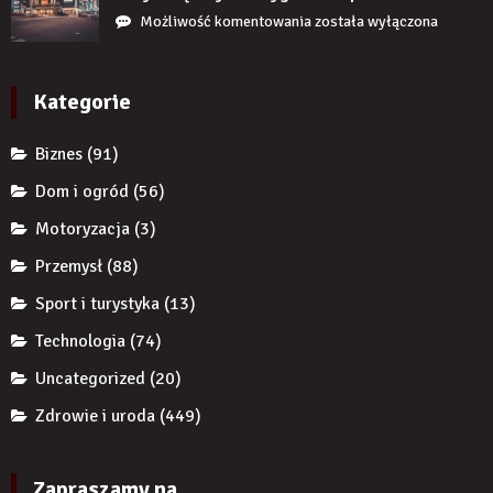
uzupełnię
przedsiębiorcę
Jak
Możliwość komentowania
została wyłączona
braku
przed
reklamy
zęba
komornikiem?
wykorzystują
implantem?
autorytet
Kategorie
ekspertów,
żeby
Biznes
(91)
zwiększyć
wiarygodność
Dom i ogród
(56)
produktu?
Motoryzacja
(3)
Przemysł
(88)
Sport i turystyka
(13)
Technologia
(74)
Uncategorized
(20)
Zdrowie i uroda
(449)
Zapraszamy na