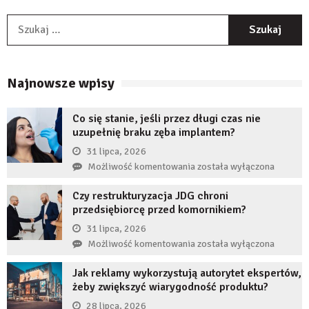
S
Najnowsze wpisy
Co się stanie, jeśli przez długi czas nie
uzupełnię braku zęba implantem?
31 lipca, 2026
Co
Możliwość komentowania
została wyłączona
się
Czy restrukturyzacja JDG chroni
stanie,
przedsiębiorcę przed komornikiem?
jeśli
przez
31 lipca, 2026
długi
Czy
Możliwość komentowania
została wyłączona
czas
restrukturyzacja
nie
Jak reklamy wykorzystują autorytet ekspertów,
JDG
uzupełnię
żeby zwiększyć wiarygodność produktu?
chroni
braku
przedsiębiorcę
28 lipca, 2026