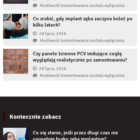
zęba
przed
Jak
Możliwość komentowania
została wyłączona
implantem?
komornikiem?
reklamy
Co zrobić, gdy implant zęba zaczyna boleć po
wykorzystują
kilku latach?
autorytet
ekspertów,
28 lipca, 2026
żeby
Co
Możliwość komentowania
została wyłączona
zwiększyć
zrobić,
wiarygodność
Czy panele ścienne PCV imitujące cegłę
gdy
produktu?
wyglądają realistycznie po zamontowaniu?
implant
zęba
28 lipca, 2026
zaczyna
Czy
Możliwość komentowania
została wyłączona
boleć
panele
po
ścienne
kilku
PCV
latach?
imitujące
cegłę
wyglądają
Koniecznie zobacz
realistycznie
po
Co się stanie, jeśli przez długi czas nie
zamontowaniu?
uzupełnię braku zęba implantem?