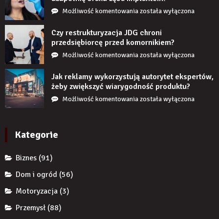
Co
Możliwość komentowania
została wyłączona
się
stanie,
Czy restrukturyzacja JDG chroni
jeśli
przedsiębiorcę przed komornikiem?
przez
Czy
Możliwość komentowania
została wyłączona
długi
restrukturyzacja
czas
JDG
Jak reklamy wykorzystują autorytet ekspertów,
nie
chroni
żeby zwiększyć wiarygodność produktu?
uzupełnię
przedsiębiorcę
Jak
Możliwość komentowania
została wyłączona
braku
przed
reklamy
zęba
komornikiem?
wykorzystują
implantem?
autorytet
Kategorie
ekspertów,
żeby
Biznes
(91)
zwiększyć
wiarygodność
Dom i ogród
(56)
produktu?
Motoryzacja
(3)
Przemysł
(88)