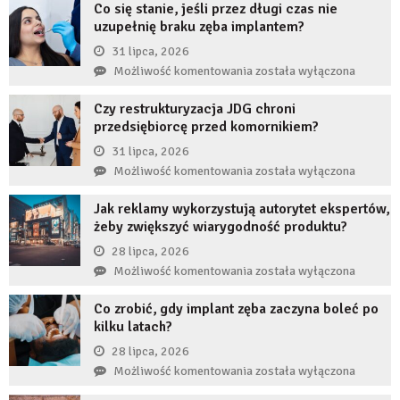
Co się stanie, jeśli przez długi czas nie
uzupełnię braku zęba implantem?
31 lipca, 2026
Co
Możliwość komentowania
została wyłączona
się
Czy restrukturyzacja JDG chroni
stanie,
przedsiębiorcę przed komornikiem?
jeśli
przez
31 lipca, 2026
długi
Czy
Możliwość komentowania
została wyłączona
czas
restrukturyzacja
nie
Jak reklamy wykorzystują autorytet ekspertów,
JDG
uzupełnię
żeby zwiększyć wiarygodność produktu?
chroni
braku
przedsiębiorcę
28 lipca, 2026
zęba
przed
Jak
Możliwość komentowania
została wyłączona
implantem?
komornikiem?
reklamy
Co zrobić, gdy implant zęba zaczyna boleć po
wykorzystują
kilku latach?
autorytet
ekspertów,
28 lipca, 2026
żeby
Co
Możliwość komentowania
została wyłączona
zwiększyć
zrobić,