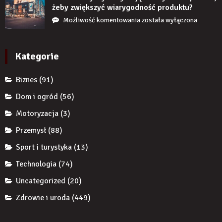
nie
chroni
żeby zwiększyć wiarygodność produktu?
uzupełnię
przedsiębiorcę
Jak
Możliwość komentowania
została wyłączona
braku
przed
reklamy
zęba
komornikiem?
wykorzystują
implantem?
autorytet
Kategorie
ekspertów,
żeby
Biznes
(91)
zwiększyć
wiarygodność
Dom i ogród
(56)
produktu?
Motoryzacja
(3)
Przemysł
(88)
Sport i turystyka
(13)
Technologia
(74)
Uncategorized
(20)
Zdrowie i uroda
(449)