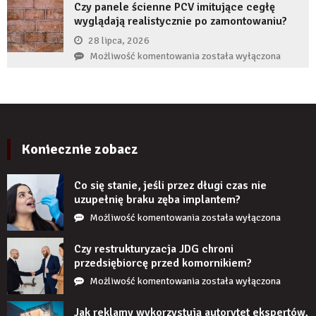
wiarygodność
Czy panele ścienne PCV imitujące cegłę
gdy
produktu?
wyglądają realistycznie po zamontowaniu?
implant
zęba
28 lipca, 2026
zaczyna
Czy
Możliwość komentowania
została wyłączona
boleć
panele
po
ścienne
kilku
PCV
latach?
imitujące
cegłę
wyglądają
Koniecznie zobacz
realistycznie
po
Co się stanie, jeśli przez długi czas nie
zamontowaniu?
uzupełnię braku zęba implantem?
Co
Możliwość komentowania
została wyłączona
się
stanie,
Czy restrukturyzacja JDG chroni
jeśli
przedsiębiorcę przed komornikiem?
przez
Czy
Możliwość komentowania
została wyłączona
długi
restrukturyzacja
czas
JDG
Jak reklamy wykorzystują autorytet ekspertów,