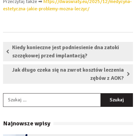
Przeczytaj także ➡
https://dwaswiaty.eu/2025/12/medycyna-
estetyczna-jakie-problemy-mozna-leczyc/
Kiedy konieczne jest podniesienie dna zatoki
szczękowej przed implantacją?
Jak długo czeka się na zwrot kosztów leczenia
zębów z AOK?
S
Najnowsze wpisy