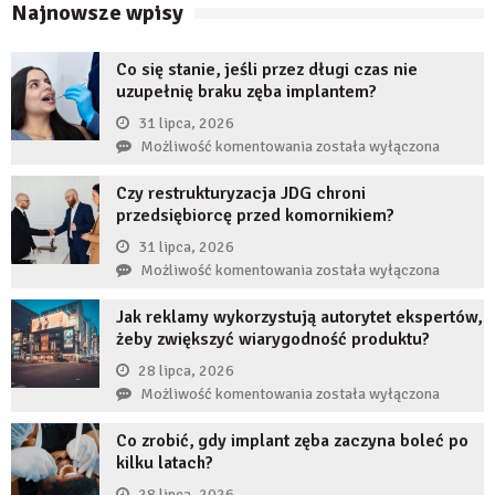
Najnowsze wpisy
Co się stanie, jeśli przez długi czas nie
uzupełnię braku zęba implantem?
31 lipca, 2026
Co
Możliwość komentowania
została wyłączona
się
Czy restrukturyzacja JDG chroni
stanie,
przedsiębiorcę przed komornikiem?
jeśli
przez
31 lipca, 2026
długi
Czy
Możliwość komentowania
została wyłączona
czas
restrukturyzacja
nie
Jak reklamy wykorzystują autorytet ekspertów,
JDG
uzupełnię
żeby zwiększyć wiarygodność produktu?
chroni
braku
przedsiębiorcę
28 lipca, 2026
zęba
przed
Jak
Możliwość komentowania
została wyłączona
implantem?
komornikiem?
reklamy
Co zrobić, gdy implant zęba zaczyna boleć po
wykorzystują
kilku latach?
autorytet
ekspertów,
28 lipca, 2026