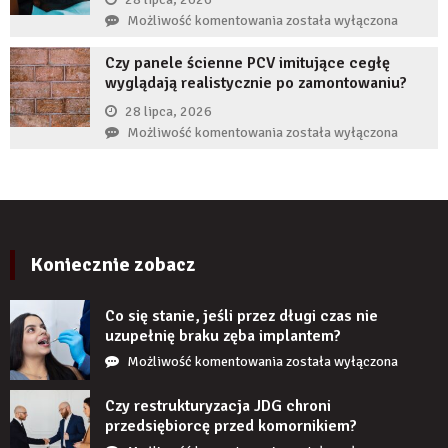
żeby
Co
Możliwość komentowania
została wyłączona
zwiększyć
zrobić,
wiarygodność
Czy panele ścienne PCV imitujące cegłę
gdy
produktu?
wyglądają realistycznie po zamontowaniu?
implant
zęba
28 lipca, 2026
zaczyna
Czy
Możliwość komentowania
została wyłączona
boleć
panele
po
ścienne
kilku
PCV
latach?
imitujące
cegłę
wyglądają
Koniecznie zobacz
realistycznie
po
Co się stanie, jeśli przez długi czas nie
zamontowaniu?
uzupełnię braku zęba implantem?
Co
Możliwość komentowania
została wyłączona
się
stanie,
Czy restrukturyzacja JDG chroni
jeśli
przedsiębiorcę przed komornikiem?
przez