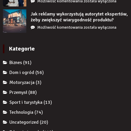
Czy
Możliwość komentowania
została wyłączona
długi
restrukturyzacja
czas
JDG
Jak reklamy wykorzystują autorytet ekspertów,
nie
chroni
żeby zwiększyć wiarygodność produktu?
uzupełnię
przedsiębiorcę
Jak
Możliwość komentowania
została wyłączona
braku
przed
reklamy
zęba
komornikiem?
wykorzystują
implantem?
autorytet
Kategorie
ekspertów,
żeby
Biznes
(91)
zwiększyć
wiarygodność
Dom i ogród
(56)
produktu?
Motoryzacja
(3)
Przemysł
(88)
Sport i turystyka
(13)
Technologia
(74)
Uncategorized
(20)