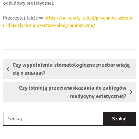
odbudowy protetycznej.
Przeczytaj także ➡
https://xn--wiaty-tcb.pl/prochnica-zebow-
u-doroslych-najczestsze-bledy-higieniczne/
Czy wypełnienia stomatologiczne przebarwiają
się z czasem?
Czy istnieją przeciwwskazania do zabiegów
medycyny estetycznej?
S