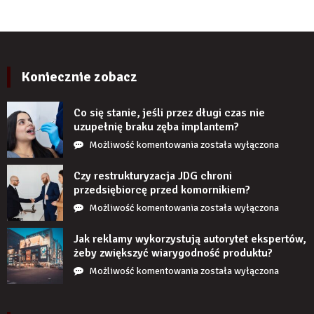
po
ścienne
kilku
PCV
latach?
imitujące
cegłę
wyglądają
Koniecznie zobacz
realistycznie
po
Co się stanie, jeśli przez długi czas nie
zamontowaniu?
uzupełnię braku zęba implantem?
Co
Możliwość komentowania
została wyłączona
się
stanie,
Czy restrukturyzacja JDG chroni
jeśli
przedsiębiorcę przed komornikiem?
przez
Czy
Możliwość komentowania
została wyłączona
długi
restrukturyzacja
czas
JDG
Jak reklamy wykorzystują autorytet ekspertów,
nie
chroni
żeby zwiększyć wiarygodność produktu?
uzupełnię
przedsiębiorcę
Jak
Możliwość komentowania
została wyłączona
braku
przed
reklamy
zęba
komornikiem?
wykorzystują
implantem?