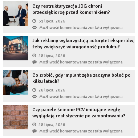
Czy restrukturyzacja JDG chroni
stanie,
przedsiębiorcę przed komornikiem?
jeśli
przez
31 lipca, 2026
długi
Czy
Możliwość komentowania
została wyłączona
czas
restrukturyzacja
nie
Jak reklamy wykorzystują autorytet ekspertów,
JDG
uzupełnię
żeby zwiększyć wiarygodność produktu?
chroni
braku
przedsiębiorcę
28 lipca, 2026
zęba
przed
Jak
Możliwość komentowania
została wyłączona
implantem?
komornikiem?
reklamy
Co zrobić, gdy implant zęba zaczyna boleć po
wykorzystują
kilku latach?
autorytet
ekspertów,
28 lipca, 2026
żeby
Co
Możliwość komentowania
została wyłączona
zwiększyć
zrobić,
wiarygodność
Czy panele ścienne PCV imitujące cegłę
gdy
produktu?
wyglądają realistycznie po zamontowaniu?
implant
zęba
28 lipca, 2026
zaczyna
Czy
Możliwość komentowania
została wyłączona
boleć
panele