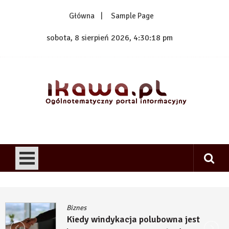
Skip
Główna
Sample Page
to
content
sobota, 8 sierpień 2026, 4:30:19 pm
1kawa.pl
Ogólnotematyczny portal informacyjny
Biznes
a jest
Kiedy budowa inwestycji 