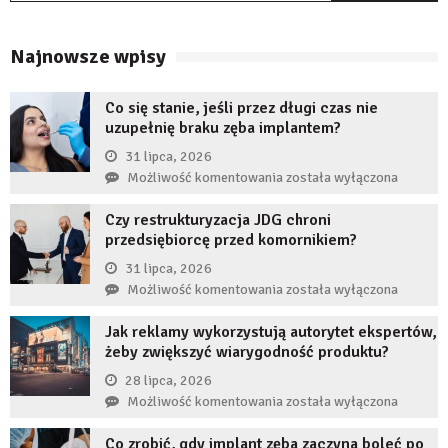
Najnowsze wpisy
Co się stanie, jeśli przez długi czas nie
uzupełnię braku zęba implantem?
31 lipca, 2026
Co
Możliwość komentowania
została wyłączona
się
Czy restrukturyzacja JDG chroni
stanie,
przedsiębiorcę przed komornikiem?
jeśli
przez
31 lipca, 2026
długi
Czy
Możliwość komentowania
została wyłączona
czas
restrukturyzacja
nie
Jak reklamy wykorzystują autorytet ekspertów,
JDG
uzupełnię
żeby zwiększyć wiarygodność produktu?
chroni
braku
przedsiębiorcę
28 lipca, 2026
zęba
przed
Jak
Możliwość komentowania
została wyłączona
implantem?
komornikiem?
reklamy
Co zrobić, gdy implant zęba zaczyna boleć po
wykorzystują