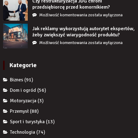
Czy restrukturyzacja JDG chroni
jeśli
przedsiębiorcę przed komornikiem?
przez
Czy
Możliwość komentowania
została wyłączona
długi
restrukturyzacja
czas
JDG
Jak reklamy wykorzystują autorytet ekspertów,
nie
chroni
żeby zwiększyć wiarygodność produktu?
uzupełnię
przedsiębiorcę
Jak
Możliwość komentowania
została wyłączona
braku
przed
reklamy
zęba
komornikiem?
wykorzystują
implantem?
autorytet
Kategorie
ekspertów,
żeby
Biznes
(91)
zwiększyć
wiarygodność
Dom i ogród
(56)
produktu?
Motoryzacja
(3)
Przemysł
(88)
Sport i turystyka
(13)
Technologia
(74)