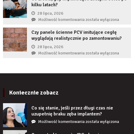
kilku latach?
autorytet
ekspertów,
28 lipca, 2026
żeby
Co
Możliwość komentowania
została wyłączona
zwiększyć
zrobić,
wiarygodność
Czy panele ścienne PCV imitujące cegłę
gdy
produktu?
wyglądają realistycznie po zamontowaniu?
implant
zęba
28 lipca, 2026
zaczyna
Czy
Możliwość komentowania
została wyłączona
boleć
panele
po
ścienne
kilku
PCV
latach?
imitujące
cegłę
wyglądają
Koniecznie zobacz
realistycznie
po
Co się stanie, jeśli przez długi czas nie
zamontowaniu?
uzupełnię braku zęba implantem?
Co
Możliwość komentowania
została wyłączona
się
stanie,