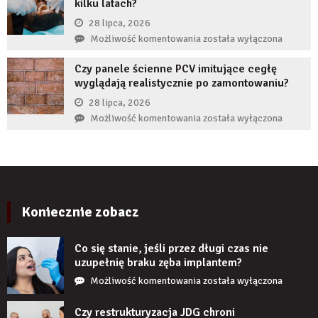
kilku latach?
autorytet
ekspertów,
28 lipca, 2026
żeby
Co
Możliwość komentowania
została wyłączona
zwiększyć
zrobić,
wiarygodność
Czy panele ścienne PCV imitujące cegłę
gdy
produktu?
wyglądają realistycznie po zamontowaniu?
implant
zęba
28 lipca, 2026
zaczyna
Czy
Możliwość komentowania
została wyłączona
boleć
panele
po
ścienne
kilku
PCV
latach?
imitujące
cegłę
wyglądają
Koniecznie zobacz
realistycznie
po
Co się stanie, jeśli przez długi czas nie
zamontowaniu?
uzupełnię braku zęba implantem?
Co
Możliwość komentowania
została wyłączona
się
stanie,
Czy restrukturyzacja JDG chroni