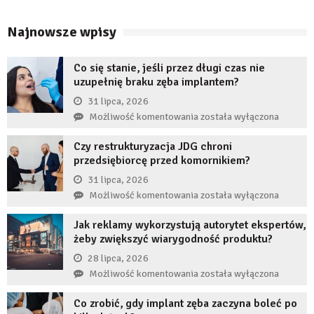
Najnowsze wpisy
Co się stanie, jeśli przez długi czas nie
uzupełnię braku zęba implantem?
31 lipca, 2026
Co
Możliwość komentowania
została wyłączona
się
Czy restrukturyzacja JDG chroni
stanie,
przedsiębiorcę przed komornikiem?
jeśli
przez
31 lipca, 2026
długi
Czy
Możliwość komentowania
została wyłączona
czas
restrukturyzacja
nie
Jak reklamy wykorzystują autorytet ekspertów,
JDG
uzupełnię
żeby zwiększyć wiarygodność produktu?
chroni
braku
przedsiębiorcę
28 lipca, 2026
zęba
przed
Jak
Możliwość komentowania
została wyłączona
implantem?
komornikiem?
reklamy
Co zrobić, gdy implant zęba zaczyna boleć po
wykorzystują