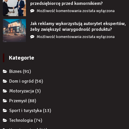
jeśli
przedsiębiorcę przed komornikiem?
przez
Czy
Możliwość komentowania
została wyłączona
długi
restrukturyzacja
czas
JDG
Jak reklamy wykorzystują autorytet ekspertów,
nie
chroni
żeby zwiększyć wiarygodność produktu?
uzupełnię
przedsiębiorcę
Jak
Możliwość komentowania
została wyłączona
braku
przed
reklamy
zęba
komornikiem?
wykorzystują
implantem?
autorytet
Kategorie
ekspertów,
żeby
Biznes
(91)
zwiększyć
wiarygodność
Dom i ogród
(56)
produktu?
Motoryzacja
(3)
Przemysł
(88)
Sport i turystyka
(13)
Technologia
(74)