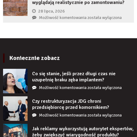
produktu?
wyglądają realistycznie po zamontowaniu?
implant
zęba
28 lipca, 2026
zaczyna
Czy
Możliwość komentowania
została wyłączona
boleć
panele
po
ścienne
kilku
PCV
latach?
imitujące
cegłę
wyglądają
Koniecznie zobacz
realistycznie
po
Co się stanie, jeśli przez długi czas nie
zamontowaniu?
uzupełnię braku zęba implantem?
Co
Możliwość komentowania
została wyłączona
się
stanie,
Czy restrukturyzacja JDG chroni
jeśli
przedsiębiorcę przed komornikiem?
przez
Czy
Możliwość komentowania
została wyłączona
długi
restrukturyzacja
czas
JDG
Jak reklamy wykorzystują autorytet ekspertów,
nie
chroni
żeby zwiększyć wiarygodność produktu?