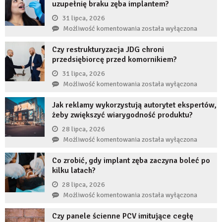
uzupełnię braku zęba implantem?
31 lipca, 2026
Co
Możliwość komentowania
została wyłączona
się
Czy restrukturyzacja JDG chroni
stanie,
przedsiębiorcę przed komornikiem?
jeśli
przez
31 lipca, 2026
długi
Czy
Możliwość komentowania
została wyłączona
czas
restrukturyzacja
nie
Jak reklamy wykorzystują autorytet ekspertów,
JDG
uzupełnię
żeby zwiększyć wiarygodność produktu?
chroni
braku
przedsiębiorcę
28 lipca, 2026
zęba
przed
Jak
Możliwość komentowania
została wyłączona
implantem?
komornikiem?
reklamy
Co zrobić, gdy implant zęba zaczyna boleć po
wykorzystują
kilku latach?
autorytet
ekspertów,
28 lipca, 2026
żeby
Co
Możliwość komentowania
została wyłączona
zwiększyć
zrobić,
wiarygodność
Czy panele ścienne PCV imitujące cegłę
gdy