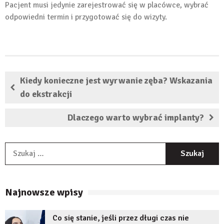
Pacjent musi jedynie zarejestrować się w placówce, wybrać
odpowiedni termin i przygotować się do wizyty.
Kiedy konieczne jest wyrwanie zęba? Wskazania
do ekstrakcji
Dlaczego warto wybrać implanty?
S
Najnowsze wpisy
Co się stanie, jeśli przez długi czas nie