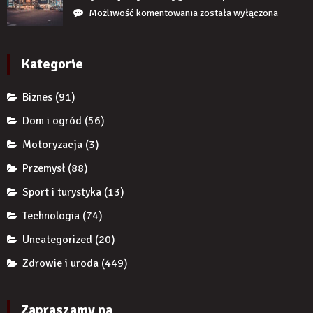
uzupełnię
przedsiębiorcę
Jak
Możliwość komentowania
została wyłączona
braku
przed
reklamy
zęba
komornikiem?
wykorzystują
implantem?
autorytet
Kategorie
ekspertów,
żeby
Biznes
(91)
zwiększyć
wiarygodność
Dom i ogród
(56)
produktu?
Motoryzacja
(3)
Przemysł
(88)
Sport i turystyka
(13)
Technologia
(74)
Uncategorized
(20)
Zdrowie i uroda
(449)
Zapraszamy na