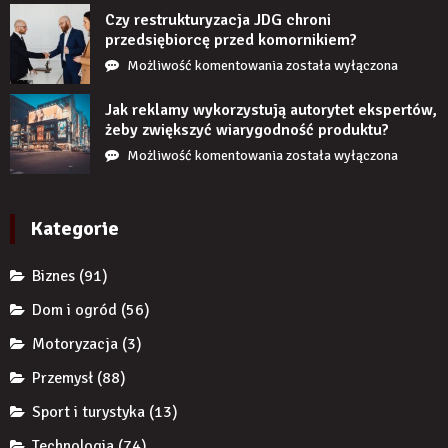
stanie,
Czy restrukturyzacja JDG chroni
jeśli
przedsiębiorcę przed komornikiem?
przez
Czy
Możliwość komentowania
została wyłączona
długi
restrukturyzacja
czas
JDG
Jak reklamy wykorzystują autorytet ekspertów,
nie
chroni
żeby zwiększyć wiarygodność produktu?
uzupełnię
przedsiębiorcę
Jak
Możliwość komentowania
została wyłączona
braku
przed
reklamy
zęba
komornikiem?
wykorzystują
implantem?
autorytet
Kategorie
ekspertów,
żeby
Biznes
(91)
zwiększyć
wiarygodność
Dom i ogród
(56)
produktu?
Motoryzacja
(3)
Przemysł
(88)
Sport i turystyka
(13)
Technologia
(74)