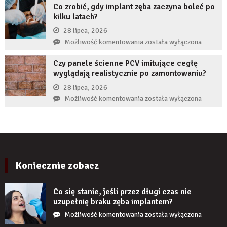
Co zrobić, gdy implant zęba zaczyna boleć po
wykorzystują
kilku latach?
autorytet
ekspertów,
28 lipca, 2026
żeby
Co
Możliwość komentowania
została wyłączona
zwiększyć
zrobić,
wiarygodność
Czy panele ścienne PCV imitujące cegłę
gdy
produktu?
wyglądają realistycznie po zamontowaniu?
implant
zęba
28 lipca, 2026
zaczyna
Czy
Możliwość komentowania
została wyłączona
boleć
panele
po
ścienne
kilku
PCV
latach?
imitujące
cegłę
wyglądają
Koniecznie zobacz
realistycznie
po
Co się stanie, jeśli przez długi czas nie
zamontowaniu?
uzupełnię braku zęba implantem?
Co
Możliwość komentowania
została wyłączona
się