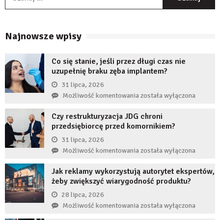
Najnowsze wpisy
Co się stanie, jeśli przez długi czas nie
uzupełnię braku zęba implantem?
31 lipca, 2026
Co
Możliwość komentowania
została wyłączona
się
Czy restrukturyzacja JDG chroni
stanie,
przedsiębiorcę przed komornikiem?
jeśli
przez
31 lipca, 2026
długi
Czy
Możliwość komentowania
została wyłączona
czas
restrukturyzacja
nie
Jak reklamy wykorzystują autorytet ekspertów,
JDG
uzupełnię
żeby zwiększyć wiarygodność produktu?
chroni
braku
przedsiębiorcę
28 lipca, 2026
zęba
przed
Jak
Możliwość komentowania
została wyłączona
implantem?
komornikiem?
reklamy