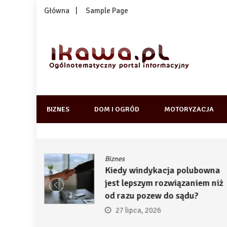
Skip
Główna
Sample Page
to
content
1kawa.pl
Ogólnotematyczny portal informacyjny
BIZNES
DOM I OGRÓD
MOTORYZACJA
Biznes
ją
Kiedy windykacja polubowna
by
jest lepszym rozwiązaniem niż
ć
od razu pozew do sądu?
27 lipca, 2026