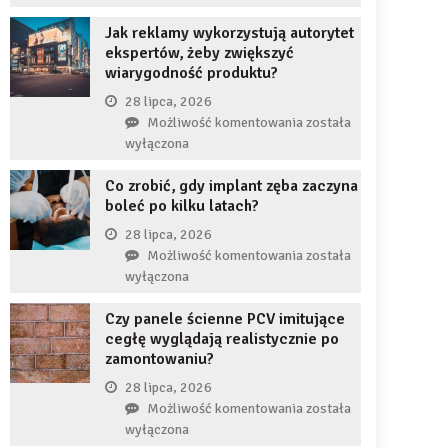
uzupełnię
JDG
braku
Jak reklamy wykorzystują autorytet
chroni
zęba
ekspertów, żeby zwiększyć
przedsiębiorcę
implantem?
wiarygodność produktu?
przed
komornikiem?
28 lipca, 2026
Jak
Możliwość komentowania
została
reklamy
wyłączona
wykorzystują
Co zrobić, gdy implant zęba zaczyna
autorytet
boleć po kilku latach?
ekspertów,
żeby
28 lipca, 2026
zwiększyć
Co
Możliwość komentowania
została
wiarygodność
zrobić,
wyłączona
produktu?
gdy
Czy panele ścienne PCV imitujące
implant
cegłę wyglądają realistycznie po
zęba
zamontowaniu?
zaczyna
boleć
28 lipca, 2026
po
Czy
Możliwość komentowania
została
kilku
panele
wyłączona
latach?