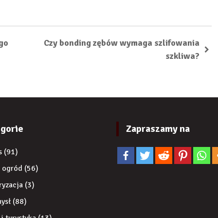
go
Czy bonding zębów wymaga szlifowania
szkliwa?
gorie
Zapraszamy na
s
(91)
 ogród
(56)
ryzacja
(3)
ysł
(88)
 i turystyka
(13)