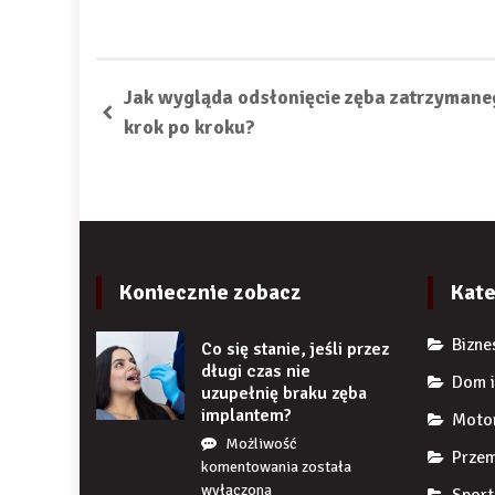
Jak wygląda odsłonięcie zęba zatrzymane
krok po kroku?
Koniecznie zobacz
Kate
Bizne
Co się stanie, jeśli przez
długi czas nie
Dom i
uzupełnię braku zęba
implantem?
Moto
Możliwość
Przem
Co
komentowania
została
się
wyłączona
Sport