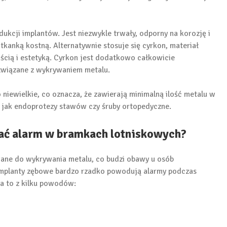
ukcji implantów. Jest niezwykle trwały, odporny na korozję i
tkanką kostną. Alternatywnie stosuje się cyrkon, materiał
ścią i estetyką. Cyrkon jest dodatkowo całkowicie
 związane z wykrywaniem metalu.
niewielkie, co oznacza, że zawierają minimalną ilość metalu w
 jak endoprotezy stawów czy śruby ortopedyczne.
ć alarm w bramkach lotniskowych?
wane do wykrywania metalu, co budzi obawy u osób
implanty zębowe bardzo rzadko powodują alarmy podczas
a to z kilku powodów: