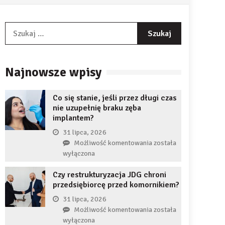
Szukaj:
Najnowsze wpisy
Co się stanie, jeśli przez długi czas
nie uzupełnię braku zęba
implantem?
31 lipca, 2026
Co
Możliwość komentowania
została
się
wyłączona
stanie,
Czy restrukturyzacja JDG chroni
jeśli
przedsiębiorcę przed komornikiem?
przez
długi
31 lipca, 2026
czas
Czy
Możliwość komentowania
została
nie
restrukturyzacja
wyłączona