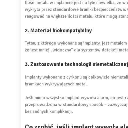
Ilość metalu w implancie jest na tyle niewielka, że 
wykryta przez standardowe bramki bezpieczeństwa. C
reagować na większe ilości metalu, które mogą stan
2. Materiał biokompatybilny
Tytan, z którego wykonane są implanty, jest metalem 
że jest mniej „widoczny” dla systemów detekcji meta
3. Zastosowanie technologii niemetaliczne
Implanty wykonane z cyrkonu są całkowicie niemetal
bramkach wykrywających metal.
Jeśli mimo wszystko implant wywoła alarm, co jest r
przeprowadzona w standardowy sposób – zazwyczaj
bez żadnych komplikacji.
Co zrobić, jeśli implant wywoła a