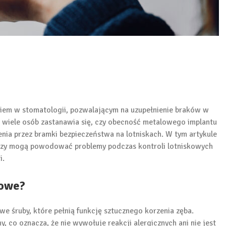
niem w stomatologii, pozwalającym na uzupełnienie braków w
e wiele osób zastanawia się, czy obecność metalowego implantu
ia przez bramki bezpieczeństwa na lotniskach. W tym artykule
 czy mogą powodować problemy podczas kontroli lotniskowych
i.
bowe?
e śruby, które pełnią funkcję sztucznego korzenia zęba.
, co oznacza, że nie wywołuje reakcji alergicznych ani nie jest