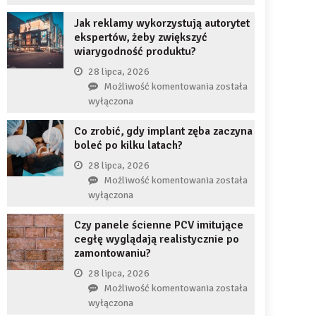
uzupełnię
JDG
braku
Jak reklamy wykorzystują autorytet
chroni
zęba
ekspertów, żeby zwiększyć
przedsiębiorcę
implantem?
wiarygodność produktu?
przed
komornikiem?
28 lipca, 2026
Jak
Możliwość komentowania
została
reklamy
wyłączona
wykorzystują
Co zrobić, gdy implant zęba zaczyna
autorytet
boleć po kilku latach?
ekspertów,
żeby
28 lipca, 2026
zwiększyć
Co
Możliwość komentowania
została
wiarygodność
zrobić,
wyłączona
produktu?
gdy
Czy panele ścienne PCV imitujące
implant
cegłę wyglądają realistycznie po
zęba
zamontowaniu?
zaczyna
boleć
28 lipca, 2026
po
Czy
Możliwość komentowania
została
kilku
panele
wyłączona
latach?