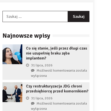
Szukaj:
Najnowsze wpisy
Co się stanie, jeśli przez długi czas
nie uzupełnię braku zęba
implantem?
31 lipca, 2026
Co
Możliwość komentowania
została
się
wyłączona
stanie,
Czy restrukturyzacja JDG chroni
jeśli
przedsiębiorcę przed komornikiem?
przez
długi
31 lipca, 2026
czas
Czy
Możliwość komentowania
została
nie
restrukturyzacja
wyłączona