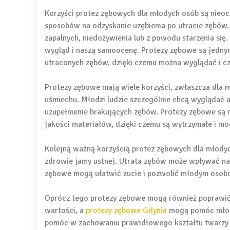
Korzyści protez zębowych dla młodych osób są nieoc
sposobów na odzyskanie uzębienia po utracie zębów
zapalnych, niedożywienia lub z powodu starzenia się.
wygląd i naszą samoocenę. Protezy zębowe są jednym
utraconych zębów, dzięki czemu można wyglądać i czu
Protezy zębowe mają wiele korzyści, zwłaszcza dla 
uśmiechu. Młodzi ludzie szczególnie chcą wyglądać 
uzupełnienie brakujących zębów. Protezy zębowe są 
jakości materiałów, dzięki czemu są wytrzymałe i mog
Kolejną ważną korzyścią protez zębowych dla młodyc
zdrowie jamy ustnej. Utrata zębów może wpływać na 
zębowe mogą ułatwić żucie i pozwolić młodym osobom
Oprócz tego protezy zębowe mogą również poprawić
wartości, a
protezy zębowe Gdynia
mogą pomóc młody
pomóc w zachowaniu prawidłowego kształtu twarzy 