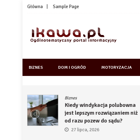
Skip
Główna
Sample Page
to
content
1kawa.pl
Ogólnotematyczny portal informacyjny
BIZNES
DOM I OGRÓD
MOTORYZACJA
Biznes
ją
Kiedy windykacja polubowna
by
jest lepszym rozwiązaniem niż
ć
od razu pozew do sądu?
27 lipca, 2026