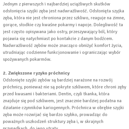
Jednym z pierwszych i najbardziej uciążliwych skutków
odsłonięcia szyjki zęba jest nadwrażliwość. Odsłonięta szyjka
zęba, która nie jest chroniona przez szkliwo, reaguje na zimne,
gorące, słodkie czy kwaśne pokarmy i napoje. Dolegliwość ta
jest często opisywana jako ostry, przeszywający ból, który
pojawia się natychmiast po kontakcie z danym bodźcem.
Nadwrażliwość zębów może znacząco obniżyć komfort życia,
utrudniając codzienne funkcjonowanie i ograniczając wybór
spożywanych pokarmów.
2. Zwiększone ryzyko próchnicy
Odsłonięte szyjki zębów są bardziej narażone na rozwój
próchnicy, ponieważ nie są pokryte szkliwem, które chroni zęby
przed kwasami i bakteriami. Dentin, czyli tkanka, która
znajduje się pod szkliwem, jest znacznie bardziej podatna na
działanie czynników kariogennych. Próchnica w obrębie szyjki
zęba może rozwijać się bardzo szybko, prowadząc do
poważnych uszkodzeń struktury zęba i, w skrajnych
przypadkach, do jego utraty.