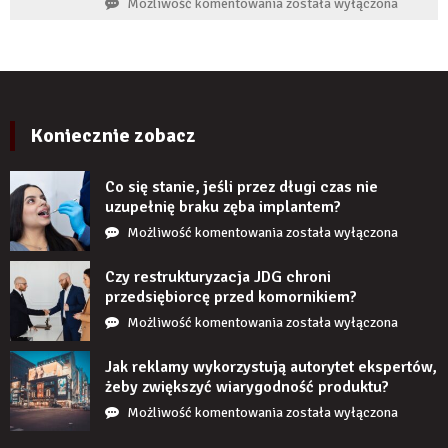
Czy
Możliwość komentowania
została wyłączona
boleć
panele
po
ścienne
kilku
PCV
latach?
imitujące
cegłę
wyglądają
Koniecznie zobacz
realistycznie
po
Co się stanie, jeśli przez długi czas nie
zamontowaniu?
uzupełnię braku zęba implantem?
Co
Możliwość komentowania
została wyłączona
się
stanie,
Czy restrukturyzacja JDG chroni
jeśli
przedsiębiorcę przed komornikiem?
przez
Czy
Możliwość komentowania
została wyłączona
długi
restrukturyzacja
czas
JDG
Jak reklamy wykorzystują autorytet ekspertów,
nie
chroni
żeby zwiększyć wiarygodność produktu?
uzupełnię
przedsiębiorcę
Jak
Możliwość komentowania
została wyłączona
braku
przed
reklamy
zęba
komornikiem?