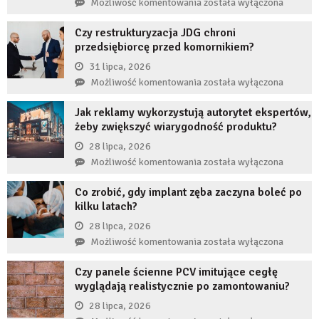
Co
Możliwość komentowania
została wyłączona
się
Czy restrukturyzacja JDG chroni
stanie,
przedsiębiorcę przed komornikiem?
jeśli
przez
31 lipca, 2026
długi
Czy
Możliwość komentowania
została wyłączona
czas
restrukturyzacja
nie
Jak reklamy wykorzystują autorytet ekspertów,
JDG
uzupełnię
żeby zwiększyć wiarygodność produktu?
chroni
braku
przedsiębiorcę
28 lipca, 2026
zęba
przed
Jak
Możliwość komentowania
została wyłączona
implantem?
komornikiem?
reklamy
Co zrobić, gdy implant zęba zaczyna boleć po
wykorzystują
kilku latach?
autorytet
ekspertów,
28 lipca, 2026
żeby
Co
Możliwość komentowania
została wyłączona
zwiększyć
zrobić,
wiarygodność
Czy panele ścienne PCV imitujące cegłę
gdy
produktu?
wyglądają realistycznie po zamontowaniu?
implant
zęba
28 lipca, 2026
zaczyna