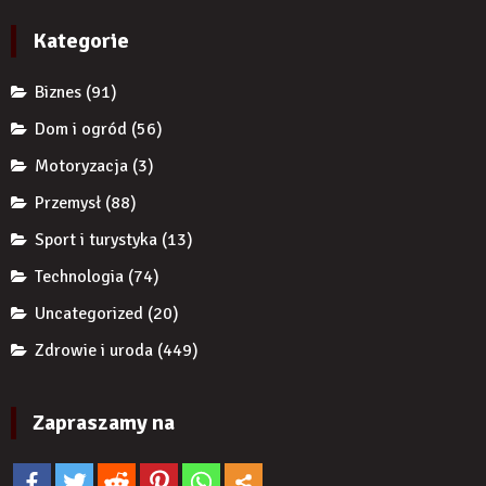
wykorzystują
implantem?
autorytet
Kategorie
ekspertów,
żeby
Biznes
(91)
zwiększyć
wiarygodność
Dom i ogród
(56)
produktu?
Motoryzacja
(3)
Przemysł
(88)
Sport i turystyka
(13)
Technologia
(74)
Uncategorized
(20)
Zdrowie i uroda
(449)
Zapraszamy na