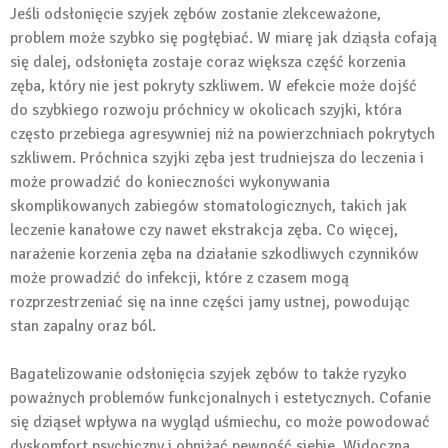
Jeśli odsłonięcie szyjek zębów zostanie zlekceważone,
problem może szybko się pogłębiać. W miarę jak dziąsła cofają
się dalej, odsłonięta zostaje coraz większa część korzenia
zęba, który nie jest pokryty szkliwem. W efekcie może dojść
do szybkiego rozwoju próchnicy w okolicach szyjki, która
często przebiega agresywniej niż na powierzchniach pokrytych
szkliwem. Próchnica szyjki zęba jest trudniejsza do leczenia i
może prowadzić do konieczności wykonywania
skomplikowanych zabiegów stomatologicznych, takich jak
leczenie kanałowe czy nawet ekstrakcja zęba. Co więcej,
narażenie korzenia zęba na działanie szkodliwych czynników
może prowadzić do infekcji, które z czasem mogą
rozprzestrzeniać się na inne części jamy ustnej, powodując
stan zapalny oraz ból.
Bagatelizowanie odsłonięcia szyjek zębów to także ryzyko
poważnych problemów funkcjonalnych i estetycznych. Cofanie
się dziąseł wpływa na wygląd uśmiechu, co może powodować
dyskomfort psychiczny i obniżać pewność siebie. Widoczna