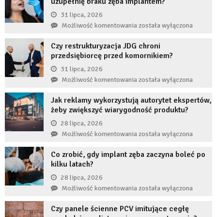
uzupełnię braku zęba implantem?
31 lipca, 2026
Co
Możliwość komentowania
została wyłączona
się
Czy restrukturyzacja JDG chroni
stanie,
przedsiębiorcę przed komornikiem?
jeśli
przez
31 lipca, 2026
długi
Czy
Możliwość komentowania
została wyłączona
czas
restrukturyzacja
nie
Jak reklamy wykorzystują autorytet ekspertów,
JDG
uzupełnię
żeby zwiększyć wiarygodność produktu?
chroni
braku
przedsiębiorcę
28 lipca, 2026
zęba
przed
Jak
Możliwość komentowania
została wyłączona
implantem?
komornikiem?
reklamy
Co zrobić, gdy implant zęba zaczyna boleć po
wykorzystują
kilku latach?
autorytet
ekspertów,
28 lipca, 2026
żeby
Co
Możliwość komentowania
została wyłączona
zwiększyć
zrobić,
wiarygodność
Czy panele ścienne PCV imitujące cegłę
gdy
produktu?