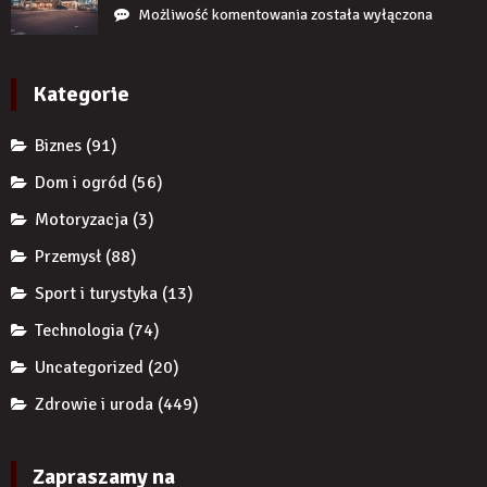
uzupełnię
przedsiębiorcę
Jak
Możliwość komentowania
została wyłączona
braku
przed
reklamy
zęba
komornikiem?
wykorzystują
implantem?
autorytet
Kategorie
ekspertów,
żeby
Biznes
(91)
zwiększyć
wiarygodność
Dom i ogród
(56)
produktu?
Motoryzacja
(3)
Przemysł
(88)
Sport i turystyka
(13)
Technologia
(74)
Uncategorized
(20)
Zdrowie i uroda
(449)
Zapraszamy na