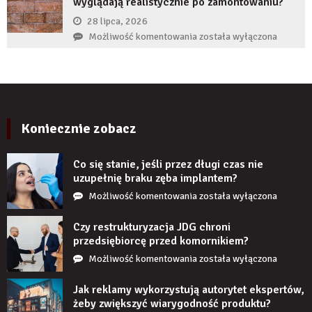
wyglądają realistycznie po zamontowaniu?
implant
zęba
28 lipca, 2026
zaczyna
Czy
Możliwość komentowania
została wyłączona
boleć
panele
po
ścienne
kilku
PCV
latach?
imitujące
cegłę
wyglądają
Koniecznie zobacz
realistycznie
po
Co się stanie, jeśli przez długi czas nie
zamontowaniu?
uzupełnię braku zęba implantem?
Co
Możliwość komentowania
została wyłączona
się
stanie,
Czy restrukturyzacja JDG chroni
jeśli
przedsiębiorcę przed komornikiem?
przez
Czy
Możliwość komentowania
została wyłączona
długi
restrukturyzacja
czas
JDG
Jak reklamy wykorzystują autorytet ekspertów,
nie
chroni
żeby zwiększyć wiarygodność produktu?