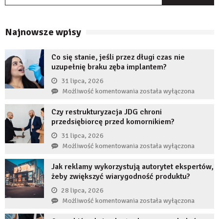
Najnowsze wpisy
Co się stanie, jeśli przez długi czas nie
uzupełnię braku zęba implantem?
31 lipca, 2026
Co
Możliwość komentowania
została wyłączona
się
Czy restrukturyzacja JDG chroni
stanie,
przedsiębiorcę przed komornikiem?
jeśli
przez
31 lipca, 2026
długi
Czy
Możliwość komentowania
została wyłączona
czas
restrukturyzacja
nie
Jak reklamy wykorzystują autorytet ekspertów,
JDG
uzupełnię
żeby zwiększyć wiarygodność produktu?
chroni
braku
przedsiębiorcę
28 lipca, 2026
zęba
przed
Jak
Możliwość komentowania
została wyłączona
implantem?
komornikiem?
reklamy