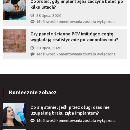
Co zrobić, gdy implant zęba zaczyna boleć po
wykorzystują
kilku latach?
autorytet
ekspertów,
28 lipca, 2026
żeby
Co
Możliwość komentowania
została wyłączona
zwiększyć
zrobić,
wiarygodność
Czy panele ścienne PCV imitujące cegłę
gdy
produktu?
wyglądają realistycznie po zamontowaniu?
implant
zęba
28 lipca, 2026
zaczyna
Czy
Możliwość komentowania
została wyłączona
boleć
panele
po
ścienne
kilku
PCV
latach?
imitujące
cegłę
wyglądają
Koniecznie zobacz
realistycznie
po
Co się stanie, jeśli przez długi czas nie
zamontowaniu?
uzupełnię braku zęba implantem?
Co
Możliwość komentowania
została wyłączona
się