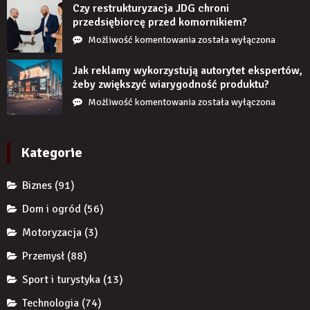
stanie,
Czy restrukturyzacja JDG chroni
jeśli
przedsiębiorcę przed komornikiem?
przez
Czy
Możliwość komentowania
została wyłączona
długi
restrukturyzacja
czas
JDG
Jak reklamy wykorzystują autorytet ekspertów,
nie
chroni
żeby zwiększyć wiarygodność produktu?
uzupełnię
przedsiębiorcę
Jak
Możliwość komentowania
została wyłączona
braku
przed
reklamy
zęba
komornikiem?
wykorzystują
implantem?
autorytet
Kategorie
ekspertów,
żeby
Biznes
(91)
zwiększyć
wiarygodność
Dom i ogród
(56)
produktu?
Motoryzacja
(3)
Przemysł
(88)
Sport i turystyka
(13)
Technologia
(74)