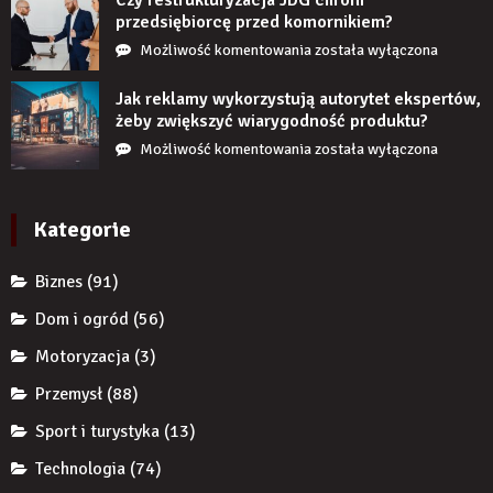
jeśli
przedsiębiorcę przed komornikiem?
przez
Czy
Możliwość komentowania
została wyłączona
długi
restrukturyzacja
czas
JDG
Jak reklamy wykorzystują autorytet ekspertów,
nie
chroni
żeby zwiększyć wiarygodność produktu?
uzupełnię
przedsiębiorcę
Jak
Możliwość komentowania
została wyłączona
braku
przed
reklamy
zęba
komornikiem?
wykorzystują
implantem?
autorytet
Kategorie
ekspertów,
żeby
Biznes
(91)
zwiększyć
wiarygodność
Dom i ogród
(56)
produktu?
Motoryzacja
(3)
Przemysł
(88)
Sport i turystyka
(13)
Technologia
(74)