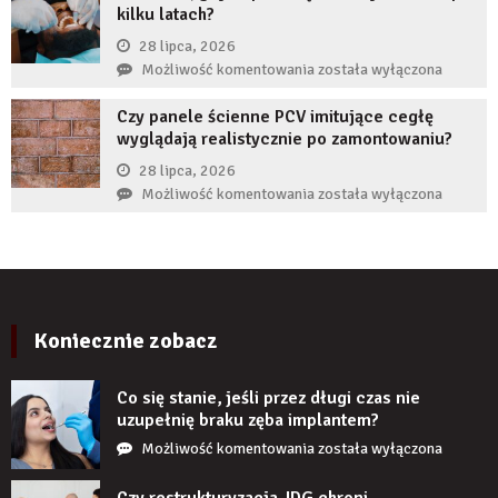
kilku latach?
autorytet
ekspertów,
28 lipca, 2026
żeby
Co
Możliwość komentowania
została wyłączona
zwiększyć
zrobić,
wiarygodność
Czy panele ścienne PCV imitujące cegłę
gdy
produktu?
wyglądają realistycznie po zamontowaniu?
implant
zęba
28 lipca, 2026
zaczyna
Czy
Możliwość komentowania
została wyłączona
boleć
panele
po
ścienne
kilku
PCV
latach?
imitujące
cegłę
wyglądają
Koniecznie zobacz
realistycznie
po
Co się stanie, jeśli przez długi czas nie
zamontowaniu?
uzupełnię braku zęba implantem?
Co
Możliwość komentowania
została wyłączona
się
stanie,
Czy restrukturyzacja JDG chroni