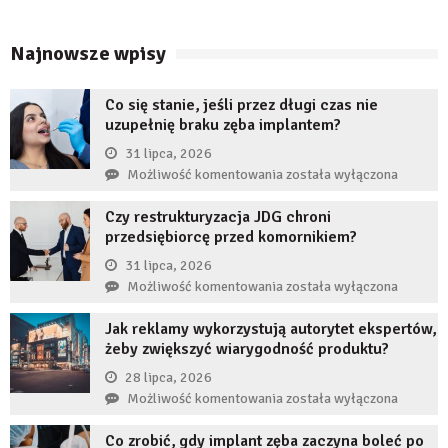
Najnowsze wpisy
Co się stanie, jeśli przez długi czas nie
uzupełnię braku zęba implantem?
31 lipca, 2026
Co
Możliwość komentowania
została wyłączona
się
Czy restrukturyzacja JDG chroni
stanie,
przedsiębiorcę przed komornikiem?
jeśli
przez
31 lipca, 2026
długi
Czy
Możliwość komentowania
została wyłączona
czas
restrukturyzacja
nie
Jak reklamy wykorzystują autorytet ekspertów,
JDG
uzupełnię
żeby zwiększyć wiarygodność produktu?
chroni
braku
przedsiębiorcę
28 lipca, 2026
zęba
przed
Jak
Możliwość komentowania
została wyłączona
implantem?
komornikiem?
reklamy
Co zrobić, gdy implant zęba zaczyna boleć po
wykorzystują