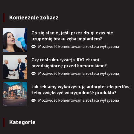
latach?
imitujące
cegłę
wyglądają
Koniecznie zobacz
realistycznie
po
Co się stanie, jeśli przez długi czas nie
zamontowaniu?
uzupełnię braku zęba implantem?
Co
Możliwość komentowania
została wyłączona
się
stanie,
Czy restrukturyzacja JDG chroni
jeśli
przedsiębiorcę przed komornikiem?
przez
Czy
Możliwość komentowania
została wyłączona
długi
restrukturyzacja
czas
JDG
Jak reklamy wykorzystują autorytet ekspertów,
nie
chroni
żeby zwiększyć wiarygodność produktu?
uzupełnię
przedsiębiorcę
Jak
Możliwość komentowania
została wyłączona
braku
przed
reklamy
zęba
komornikiem?
wykorzystują
implantem?
autorytet
Kategorie
ekspertów,
żeby