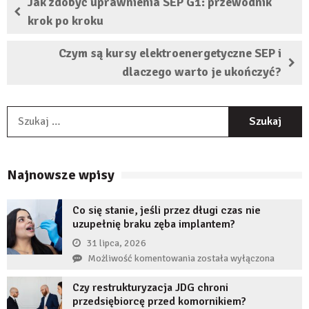
Jak zdobyć uprawnienia SEP G1: przewodnik
krok po kroku
Czym są kursy elektroenergetyczne SEP i
dlaczego warto je ukończyć?
S
Najnowsze wpisy
Co się stanie, jeśli przez długi czas nie
uzupełnię braku zęba implantem?
31 lipca, 2026
Co
Możliwość komentowania
została wyłączona
się
Czy restrukturyzacja JDG chroni
stanie,
przedsiębiorcę przed komornikiem?
jeśli