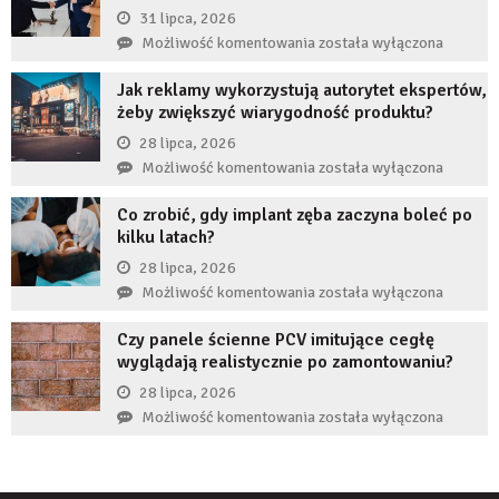
przez
31 lipca, 2026
długi
Czy
Możliwość komentowania
została wyłączona
czas
restrukturyzacja
nie
Jak reklamy wykorzystują autorytet ekspertów,
JDG
uzupełnię
żeby zwiększyć wiarygodność produktu?
chroni
braku
przedsiębiorcę
28 lipca, 2026
zęba
przed
Jak
Możliwość komentowania
została wyłączona
implantem?
komornikiem?
reklamy
Co zrobić, gdy implant zęba zaczyna boleć po
wykorzystują
kilku latach?
autorytet
ekspertów,
28 lipca, 2026
żeby
Co
Możliwość komentowania
została wyłączona
zwiększyć
zrobić,
wiarygodność
Czy panele ścienne PCV imitujące cegłę
gdy
produktu?
wyglądają realistycznie po zamontowaniu?
implant
zęba
28 lipca, 2026
zaczyna
Czy
Możliwość komentowania
została wyłączona
boleć
panele
po
ścienne
kilku
PCV