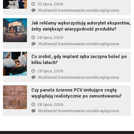
przez
31 lipca, 2026
długi
Czy
Możliwość komentowania
została wyłączona
czas
restrukturyzacja
nie
Jak reklamy wykorzystują autorytet ekspertów,
JDG
uzupełnię
żeby zwiększyć wiarygodność produktu?
chroni
braku
przedsiębiorcę
28 lipca, 2026
zęba
przed
Jak
Możliwość komentowania
została wyłączona
implantem?
komornikiem?
reklamy
Co zrobić, gdy implant zęba zaczyna boleć po
wykorzystują
kilku latach?
autorytet
ekspertów,
28 lipca, 2026
żeby
Co
Możliwość komentowania
została wyłączona
zwiększyć
zrobić,
wiarygodność
Czy panele ścienne PCV imitujące cegłę
gdy
produktu?
wyglądają realistycznie po zamontowaniu?
implant
zęba
28 lipca, 2026
zaczyna
Czy
Możliwość komentowania
została wyłączona
boleć
panele
po
ścienne
kilku
PCV
latach?