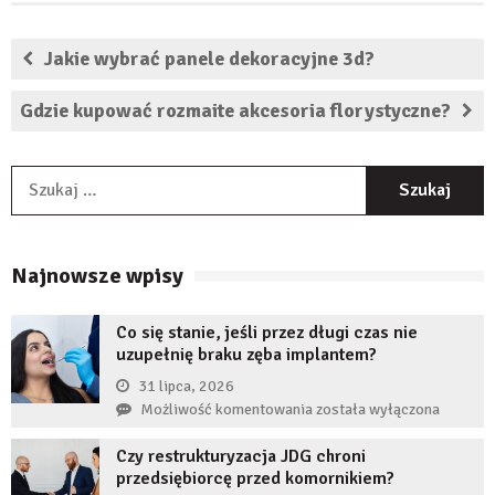
Jakie wybrać panele dekoracyjne 3d?
Gdzie kupować rozmaite akcesoria florystyczne?
S
Najnowsze wpisy
Co się stanie, jeśli przez długi czas nie
uzupełnię braku zęba implantem?
31 lipca, 2026
Co
Możliwość komentowania
została wyłączona
się
Czy restrukturyzacja JDG chroni
stanie,
przedsiębiorcę przed komornikiem?
jeśli