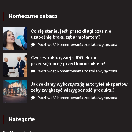
imitujące
cegłę
wyglądają
Koniecznie zobacz
realistycznie
po
Co się stanie, jeśli przez długi czas nie
zamontowaniu?
uzupełnię braku zęba implantem?
Co
Możliwość komentowania
została wyłączona
się
stanie,
Czy restrukturyzacja JDG chroni
jeśli
przedsiębiorcę przed komornikiem?
przez
Czy
Możliwość komentowania
została wyłączona
długi
restrukturyzacja
czas
JDG
Jak reklamy wykorzystują autorytet ekspertów,
nie
chroni
żeby zwiększyć wiarygodność produktu?
uzupełnię
przedsiębiorcę
Jak
Możliwość komentowania
została wyłączona
braku
przed
reklamy
zęba
komornikiem?
wykorzystują
implantem?
autorytet
Kategorie
ekspertów,
żeby