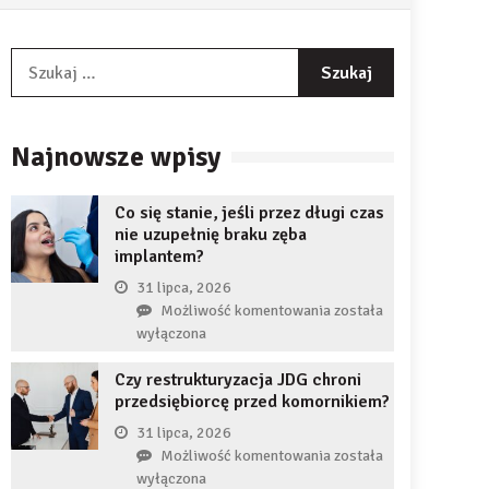
Szukaj:
Najnowsze wpisy
Co się stanie, jeśli przez długi czas
nie uzupełnię braku zęba
implantem?
31 lipca, 2026
Co
Możliwość komentowania
została
się
wyłączona
stanie,
Czy restrukturyzacja JDG chroni
jeśli
przedsiębiorcę przed komornikiem?
przez
długi
31 lipca, 2026
czas
Czy
Możliwość komentowania
została
nie
restrukturyzacja
wyłączona