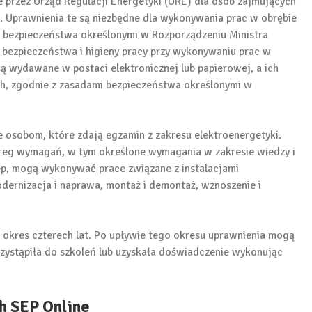
 przez Urząd Regulacji Energetyki (URE) dla osób zajmujących
. Uprawnienia te są niezbędne dla wykonywania prac w obrębie
mi bezpieczeństwa określonymi w Rozporządzeniu Ministra
 bezpieczeństwa i higieny pracy przy wykonywaniu prac w
są wydawane w postaci elektronicznej lub papierowej, a ich
ch, zgodnie z zasadami bezpieczeństwa określonymi w
 osobom, które zdają egzamin z zakresu elektroenergetyki.
ereg wymagań, w tym określone wymagania w zakresie wiedzy i
ep, mogą wykonywać prace związane z instalacjami
modernizacja i naprawa, montaż i demontaż, wznoszenie i
 okres czterech lat. Po upływie tego okresu uprawnienia mogą
ystąpiła do szkoleń lub uzyskała doświadczenie wykonując
h SEP Online