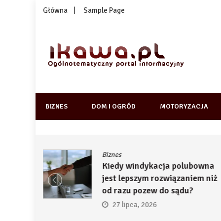
Skip
Główna
Sample Page
to
content
1kawa.pl
Ogólnotematyczny portal informacyjny
BIZNES
DOM I OGRÓD
MOTORYZACJA
Biznes
ją
Kiedy windykacja polubowna
by
jest lepszym rozwiązaniem niż
ć
od razu pozew do sądu?
27 lipca, 2026