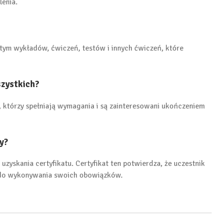
lenia.
w tym wykładów, ćwiczeń, testów i innych ćwiczeń, które
szystkich?
h, którzy spełniają wymagania i są zainteresowani ukończeniem
ty?
uzyskania certyfikatu. Certyfikat ten potwierdza, że uczestnik
y do wykonywania swoich obowiązków.