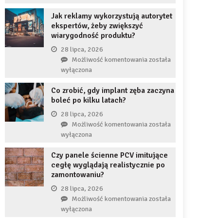
uzupełnię
JDG
braku
Jak reklamy wykorzystują autorytet
chroni
zęba
ekspertów, żeby zwiększyć
przedsiębiorcę
implantem?
wiarygodność produktu?
przed
komornikiem?
28 lipca, 2026
Jak
Możliwość komentowania
została
reklamy
wyłączona
wykorzystują
Co zrobić, gdy implant zęba zaczyna
autorytet
boleć po kilku latach?
ekspertów,
żeby
28 lipca, 2026
zwiększyć
Co
Możliwość komentowania
została
wiarygodność
zrobić,
wyłączona
produktu?
gdy
Czy panele ścienne PCV imitujące
implant
cegłę wyglądają realistycznie po
zęba
zamontowaniu?
zaczyna
boleć
28 lipca, 2026
po
Czy
Możliwość komentowania
została
kilku
panele
wyłączona
latach?