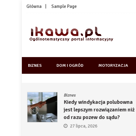
Skip
Główna
Sample Page
to
content
1kawa.pl
Ogólnotematyczny portal informacyjny
BIZNES
DOM I OGRÓD
MOTORYZACJA
Biznes
ją
Kiedy windykacja polubowna
by
jest lepszym rozwiązaniem niż
ć
od razu pozew do sądu?
27 lipca, 2026