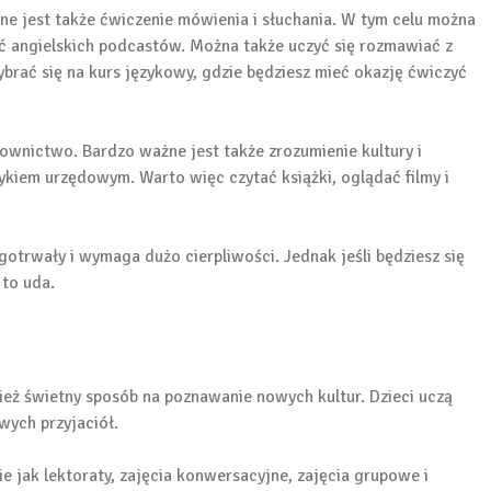
ne jest także ćwiczenie mówienia i słuchania. W tym celu można
hać angielskich podcastów. Można także uczyć się rozmawiać z
ybrać się na kurs językowy, gdzie będziesz mieć okazję ćwiczyć
łownictwo. Bardzo ważne jest także zrozumienie kultury i
zykiem urzędowym. Warto więc czytać książki, oglądać filmy i
gotrwały i wymaga dużo cierpliwości. Jednak jeśli będziesz się
 to uda.
nież świetny sposób na poznawanie nowych kultur. Dzieci uczą
ych przyjaciół.
ie jak lektoraty, zajęcia konwersacyjne, zajęcia grupowe i