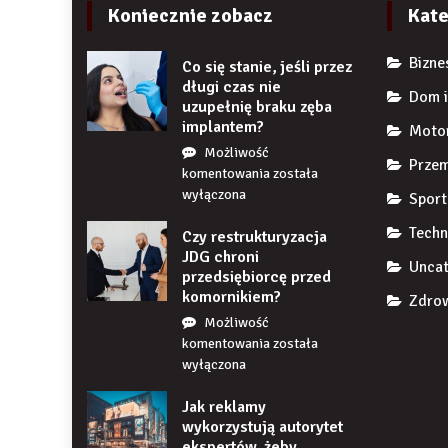
Koniecznie zobacz
Kate
Bizne
Co się stanie, jeśli przez
długi czas nie
Dom i
uzupełnię braku zęba
implantem?
Moto
Możliwość
Przem
Co
komentowania
została
się
wyłączona
Sport
stanie,
Techn
Czy restrukturyzacja
jeśli
JDG chroni
przez
Uncat
przedsiębiorcę przed
długi
komornikiem?
czas
Zdrow
nie
Możliwość
uzupełnię
Czy
komentowania
została
braku
restrukturyzacja
wyłączona
zęba
JDG
implantem?
Jak reklamy
chroni
wykorzystują autorytet
przedsiębiorcę
ekspertów, żeby
przed