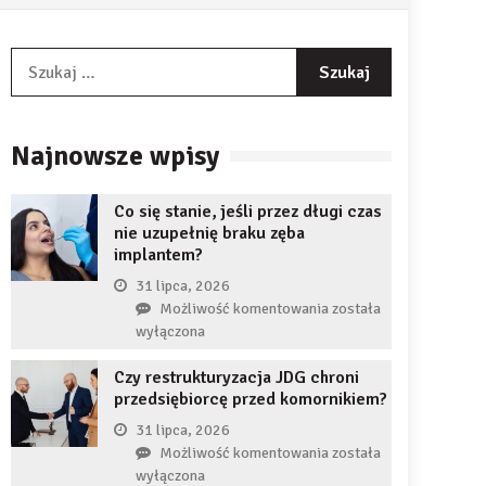
Szukaj:
Najnowsze wpisy
Co się stanie, jeśli przez długi czas
nie uzupełnię braku zęba
implantem?
31 lipca, 2026
Co
Możliwość komentowania
została
się
wyłączona
stanie,
Czy restrukturyzacja JDG chroni
jeśli
przedsiębiorcę przed komornikiem?
przez
długi
31 lipca, 2026
czas
Czy
Możliwość komentowania
została
nie
restrukturyzacja
wyłączona