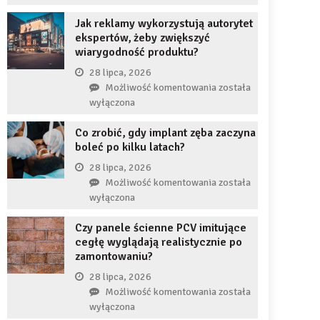
uzupełnię
JDG
braku
Jak reklamy wykorzystują autorytet
chroni
zęba
ekspertów, żeby zwiększyć
przedsiębiorcę
implantem?
wiarygodność produktu?
przed
komornikiem?
28 lipca, 2026
Jak
Możliwość komentowania
została
reklamy
wyłączona
wykorzystują
Co zrobić, gdy implant zęba zaczyna
autorytet
boleć po kilku latach?
ekspertów,
żeby
28 lipca, 2026
zwiększyć
Co
Możliwość komentowania
została
wiarygodność
zrobić,
wyłączona
produktu?
gdy
Czy panele ścienne PCV imitujące
implant
cegłę wyglądają realistycznie po
zęba
zamontowaniu?
zaczyna
boleć
28 lipca, 2026
po
Czy
Możliwość komentowania
została
kilku
panele
wyłączona
latach?