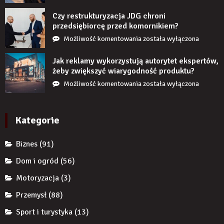
się
stanie,
Czy restrukturyzacja JDG chroni
jeśli
przedsiębiorcę przed komornikiem?
przez
Czy
Możliwość komentowania
została wyłączona
długi
restrukturyzacja
czas
JDG
Jak reklamy wykorzystują autorytet ekspertów,
nie
chroni
żeby zwiększyć wiarygodność produktu?
uzupełnię
przedsiębiorcę
Jak
Możliwość komentowania
została wyłączona
braku
przed
reklamy
zęba
komornikiem?
wykorzystują
implantem?
autorytet
Kategorie
ekspertów,
żeby
Biznes
(91)
zwiększyć
wiarygodność
Dom i ogród
(56)
produktu?
Motoryzacja
(3)
Przemysł
(88)
Sport i turystyka
(13)