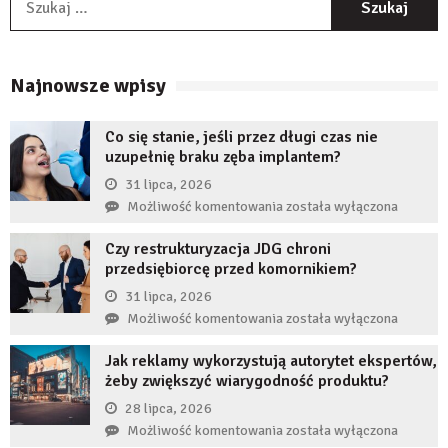
Najnowsze wpisy
Co się stanie, jeśli przez długi czas nie
uzupełnię braku zęba implantem?
31 lipca, 2026
Co
Możliwość komentowania
została wyłączona
się
Czy restrukturyzacja JDG chroni
stanie,
przedsiębiorcę przed komornikiem?
jeśli
przez
31 lipca, 2026
długi
Czy
Możliwość komentowania
została wyłączona
czas
restrukturyzacja
nie
Jak reklamy wykorzystują autorytet ekspertów,
JDG
uzupełnię
żeby zwiększyć wiarygodność produktu?
chroni
braku
przedsiębiorcę
28 lipca, 2026
zęba
przed
Jak
Możliwość komentowania
została wyłączona
implantem?
komornikiem?