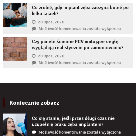
reklamy
Co zrobić, gdy implant zęba zaczyna boleć po
wykorzystują
kilku latach?
autorytet
ekspertów,
28 lipca, 2026
żeby
Co
Możliwość komentowania
została wyłączona
zwiększyć
zrobić,
wiarygodność
Czy panele ścienne PCV imitujące cegłę
gdy
produktu?
wyglądają realistycznie po zamontowaniu?
implant
zęba
28 lipca, 2026
zaczyna
Czy
Możliwość komentowania
została wyłączona
boleć
panele
po
ścienne
kilku
PCV
latach?
imitujące
cegłę
wyglądają
Koniecznie zobacz
realistycznie
po
Co się stanie, jeśli przez długi czas nie
zamontowaniu?
uzupełnię braku zęba implantem?
Co
Możliwość komentowania
została wyłączona