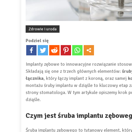
Zdrowie i uroda
Podziel się
Implanty zębowe to innowacyjne rozwiązanie stoso
Składają się one z trzech głównych elementów:
śrub
łącznika
, który łączy implant z koroną, oraz samej
k
montażu śruby implantu w dziąśle to kluczowy etap z
strony stomatologa. W tym artykule opiszemy krok p
dziąśle.
Czym jest śruba implantu zębowe
Śruba implantu zębowego to tytanowy element, który