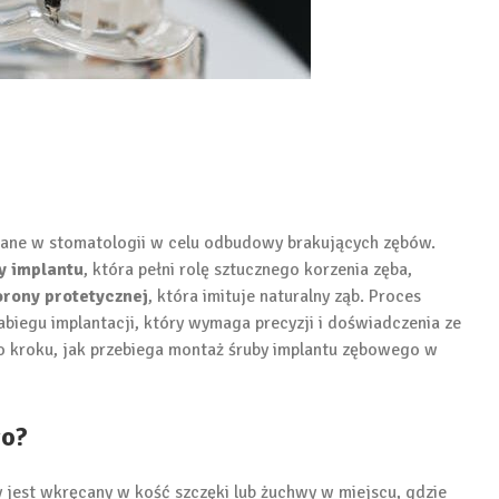
wane w stomatologii w celu odbudowy brakujących zębów.
y implantu
, która pełni rolę sztucznego korzenia zęba,
orony protetycznej
, która imituje naturalny ząb. Proces
abiegu implantacji, który wymaga precyzji i doświadczenia ze
o kroku, jak przebiega montaż śruby implantu zębowego w
go?
 jest wkręcany w kość szczęki lub żuchwy w miejscu, gdzie