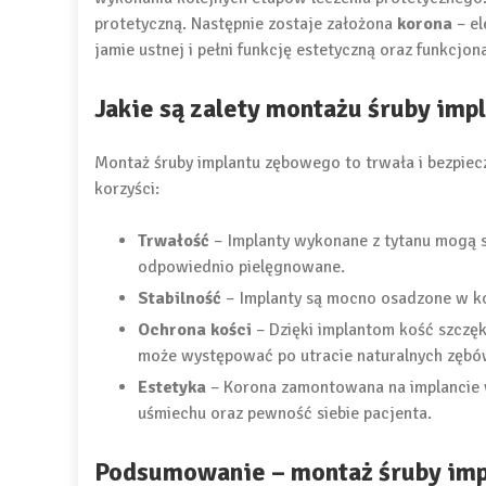
protetyczną. Następnie zostaje założona
korona
– el
jamie ustnej i pełni funkcję estetyczną oraz funkcjo
Jakie są zalety montażu śruby im
Montaż śruby implantu zębowego to trwała i bezpie
korzyści:
Trwałość
– Implanty wykonane z tytanu mogą słu
odpowiednio pielęgnowane.
Stabilność
– Implanty są mocno osadzone w kośc
Ochrona kości
– Dzięki implantom kość szczęk
może występować po utracie naturalnych zębó
Estetyka
– Korona zamontowana na implancie w
uśmiechu oraz pewność siebie pacjenta.
Podsumowanie – montaż śruby im