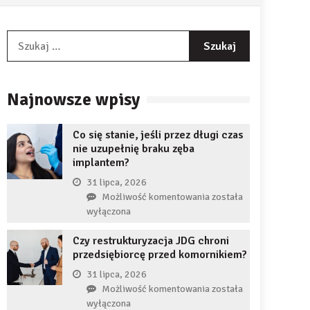
Szukaj:
Najnowsze wpisy
Co się stanie, jeśli przez długi czas
nie uzupełnię braku zęba
implantem?
31 lipca, 2026
Co
Możliwość komentowania
została
się
wyłączona
stanie,
Czy restrukturyzacja JDG chroni
jeśli
przedsiębiorcę przed komornikiem?
przez
długi
31 lipca, 2026
czas
Czy
Możliwość komentowania
została
nie
restrukturyzacja
wyłączona