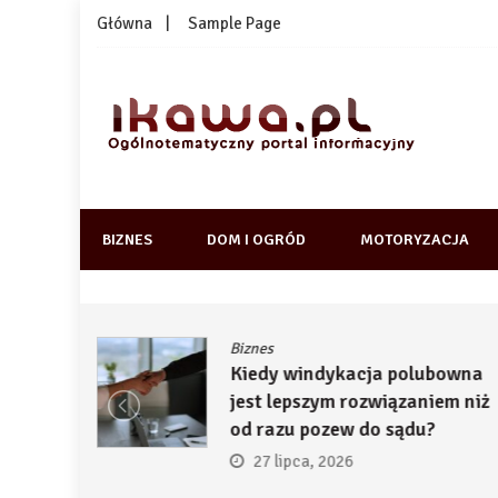
Skip
Główna
Sample Page
to
content
1kawa.pl
Ogólnotematyczny portal informacyjny
BIZNES
DOM I OGRÓD
MOTORYZACJA
Biznes
ją
Kiedy windykacja polubowna
by
jest lepszym rozwiązaniem niż
ć
od razu pozew do sądu?
27 lipca, 2026