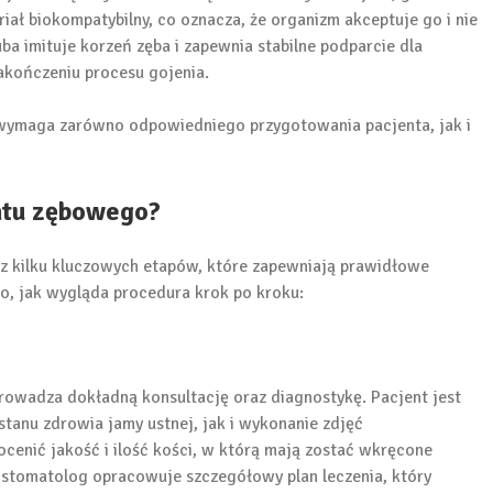
riał biokompatybilny, co oznacza, że organizm akceptuje go i nie
ba imituje korzeń zęba i zapewnia stabilne podparcie dla
akończeniu procesu gojenia.
i wymaga zarówno odpowiedniego przygotowania pacjenta, jak i
ntu zębowego?
 z kilku kluczowych etapów, które zapewniają prawidłowe
to, jak wygląda procedura krok po kroku:
rowadza dokładną konsultację oraz diagnostykę. Pacjent jest
anu zdrowia jamy ustnej, jak i wykonanie zdjęć
cenić jakość i ilość kości, w którą mają zostać wkręcone
 stomatolog opracowuje szczegółowy plan leczenia, który