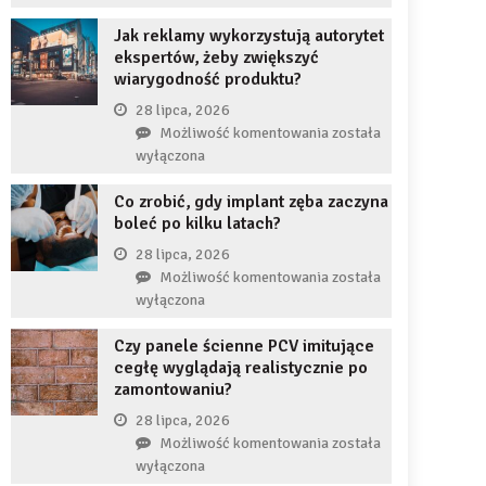
uzupełnię
JDG
braku
Jak reklamy wykorzystują autorytet
chroni
zęba
ekspertów, żeby zwiększyć
przedsiębiorcę
implantem?
wiarygodność produktu?
przed
komornikiem?
28 lipca, 2026
Jak
Możliwość komentowania
została
reklamy
wyłączona
wykorzystują
Co zrobić, gdy implant zęba zaczyna
autorytet
boleć po kilku latach?
ekspertów,
żeby
28 lipca, 2026
zwiększyć
Co
Możliwość komentowania
została
wiarygodność
zrobić,
wyłączona
produktu?
gdy
Czy panele ścienne PCV imitujące
implant
cegłę wyglądają realistycznie po
zęba
zamontowaniu?
zaczyna
boleć
28 lipca, 2026
po
Czy
Możliwość komentowania
została
kilku
panele
wyłączona
latach?