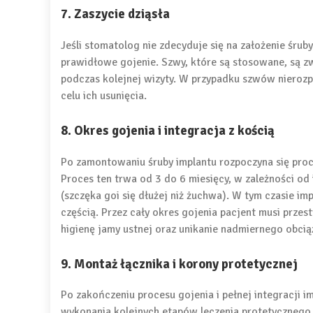
7. Zaszycie dziąsła
Jeśli stomatolog nie zdecyduje się na założenie śrub
prawidłowe gojenie. Szwy, które są stosowane, są zw
podczas kolejnej wizyty. W przypadku szwów nierozp
celu ich usunięcia.
8. Okres gojenia i integracja z kością
Po zamontowaniu śruby implantu rozpoczyna się pro
Proces ten trwa od 3 do 6 miesięcy, w zależności od
(szczęka goi się dłużej niż żuchwa). W tym czasie impl
częścią. Przez cały okres gojenia pacjent musi prze
higienę jamy ustnej oraz unikanie nadmiernego obciąż
9. Montaż łącznika i korony protetycznej
Po zakończeniu procesu gojenia i pełnej integracji 
wykonania kolejnych etapów leczenia protetyczneg