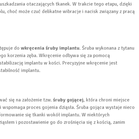
uszkadzania otaczających tkanek. W trakcie tego etapu, dzięki
u, choć może czuć delikatne wibracje i nacisk związany z pracą
stępuje do
wkręcenia śruby implantu
. Śruba wykonana z tytanu
nego korzenia zęba. Wkręcenie odbywa się za pomocą
tabilizację implantu w kości. Precyzyjne wkręcenie jest
tabilność implantu.
ać się na założenie tzw.
śruby gojącej
, która chroni miejsce
i wspomaga proces gojenia dziąsła. Śruba gojąca wystaje nieco
formowanie się tkanki wokół implantu. W niektórych
iąsłem i pozostawienie go do zrośnięcia się z kością, zanim