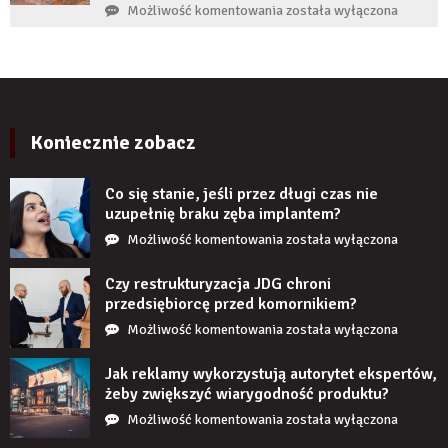
zaczyna
Czy
Możliwość komentowania
została wyłączona
boleć
panele
po
ścienne
kilku
PCV
latach?
imitujące
cegłę
wyglądają
Koniecznie zobacz
realistycznie
po
Co się stanie, jeśli przez długi czas nie
zamontowaniu?
uzupełnię braku zęba implantem?
Co
Możliwość komentowania
została wyłączona
się
stanie,
Czy restrukturyzacja JDG chroni
jeśli
przedsiębiorcę przed komornikiem?
przez
Czy
Możliwość komentowania
została wyłączona
długi
restrukturyzacja
czas
JDG
Jak reklamy wykorzystują autorytet ekspertów,
nie
chroni
żeby zwiększyć wiarygodność produktu?
uzupełnię
przedsiębiorcę
Jak
Możliwość komentowania
została wyłączona
braku
przed
reklamy