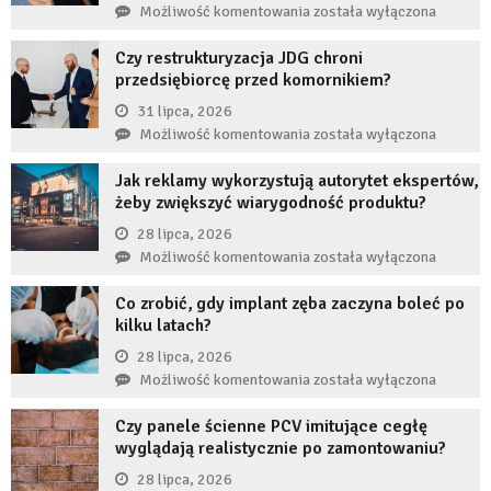
Co
Możliwość komentowania
została wyłączona
się
Czy restrukturyzacja JDG chroni
stanie,
przedsiębiorcę przed komornikiem?
jeśli
przez
31 lipca, 2026
długi
Czy
Możliwość komentowania
została wyłączona
czas
restrukturyzacja
nie
Jak reklamy wykorzystują autorytet ekspertów,
JDG
uzupełnię
żeby zwiększyć wiarygodność produktu?
chroni
braku
przedsiębiorcę
28 lipca, 2026
zęba
przed
Jak
Możliwość komentowania
została wyłączona
implantem?
komornikiem?
reklamy
Co zrobić, gdy implant zęba zaczyna boleć po
wykorzystują
kilku latach?
autorytet
ekspertów,
28 lipca, 2026
żeby
Co
Możliwość komentowania
została wyłączona
zwiększyć
zrobić,
wiarygodność
Czy panele ścienne PCV imitujące cegłę
gdy
produktu?
wyglądają realistycznie po zamontowaniu?
implant
zęba
28 lipca, 2026