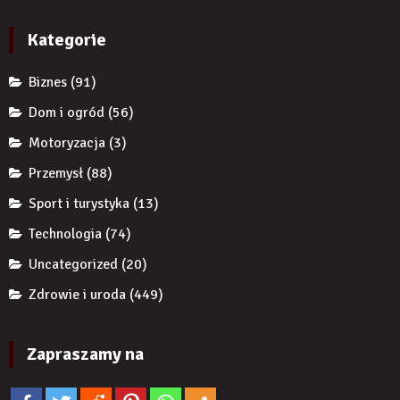
zęba
komornikiem?
wykorzystują
implantem?
autorytet
Kategorie
ekspertów,
żeby
Biznes
(91)
zwiększyć
wiarygodność
Dom i ogród
(56)
produktu?
Motoryzacja
(3)
Przemysł
(88)
Sport i turystyka
(13)
Technologia
(74)
Uncategorized
(20)
Zdrowie i uroda
(449)
Zapraszamy na