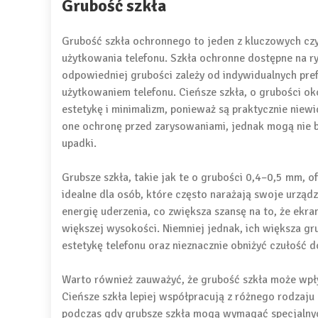
Grubość szkła
Grubość szkła ochronnego to jeden z kluczowych cz
użytkowania telefonu. Szkła ochronne dostępne na 
odpowiedniej grubości zależy od indywidualnych pref
użytkowaniem telefonu. Cieńsze szkła, o grubości o
estetykę i minimalizm, ponieważ są praktycznie niew
one ochronę przed zarysowaniami, jednak mogą nie 
upadki.
Grubsze szkła, takie jak te o grubości 0,4–0,5 mm, 
idealne dla osób, które często narażają swoje urządz
energię uderzenia, co zwiększa szansę na to, że ekr
większej wysokości. Niemniej jednak, ich większa g
estetykę telefonu oraz nieznacznie obniżyć czułość 
Warto również zauważyć, że grubość szkła może wpływ
Cieńsze szkła lepiej współpracują z różnego rodzaj
podczas gdy grubsze szkła mogą wymagać specjalnych