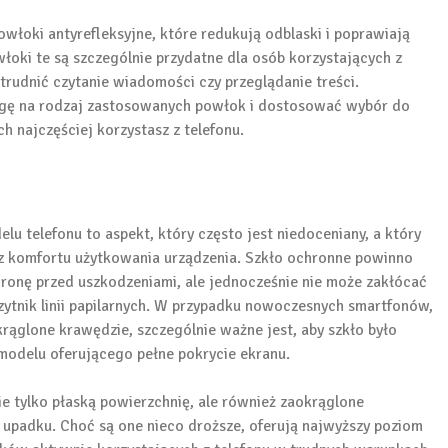
łoki antyrefleksyjne, które redukują odblaski i poprawiają
oki te są szczególnie przydatne dla osób korzystających z
trudnić czytanie wiadomości czy przeglądanie treści.
agę na rodzaj zastosowanych powłok i dostosować wybór do
h najczęściej korzystasz z telefonu.
 telefonu to aspekt, który często jest niedoceniany, a który
z komfortu użytkowania urządzenia. Szkło ochronne powinno
hronę przed uszkodzeniami, ale jednocześnie nie może zakłócać
czytnik linii papilarnych. W przypadku nowoczesnych smartfonów,
rąglone krawędzie, szczególnie ważne jest, aby szkło było
odelu oferującego pełne pokrycie ekranu.
e tylko płaską powierzchnię, ale również zaokrąglone
 upadku. Choć są one nieco droższe, oferują najwyższy poziom