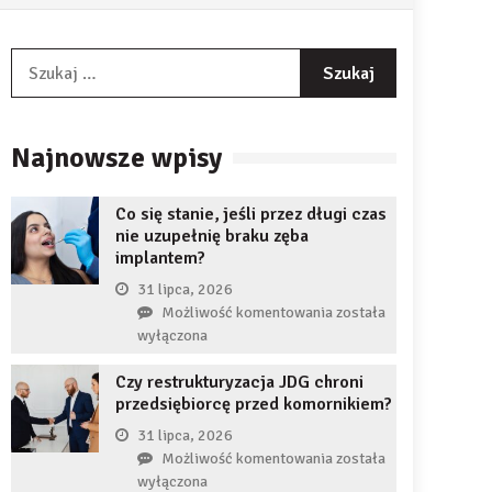
Szukaj:
Najnowsze wpisy
Co się stanie, jeśli przez długi czas
nie uzupełnię braku zęba
implantem?
31 lipca, 2026
Co
Możliwość komentowania
została
się
wyłączona
stanie,
Czy restrukturyzacja JDG chroni
jeśli
przedsiębiorcę przed komornikiem?
przez
długi
31 lipca, 2026
czas
Czy
Możliwość komentowania
została
nie
restrukturyzacja
wyłączona