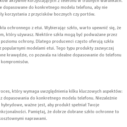
ników aktywnie korzystających z telefonu w trudnych warunkach.
nie dopasowane do konkretnego modelu telefonu, aby nie
ały korzystania z przycisków bocznych czy portów.
kła ochronnego z etui. Wybierając szkło, warto upewnić się, że
, który używasz. Niektóre szkła mogą być podważane przez
ia poziomu ochrony. Dlatego producenci często oferują szkła
 popularnymi modelami etui. Tego typu produkty zazwyczaj
lone krawędzie, co pozwala na idealne dopasowanie do telefonu
z kompromisów.
roces, który wymaga uwzględnienia kilku kluczowych aspektów:
az dopasowania do konkretnego modelu telefonu. Niezależnie
y hybrydowe, ważne jest, aby produkt spełniał Twoje
nkcjonalności. Pamiętaj, że dobrze dobrane szkło ochronne to
 kosztownymi naprawami.