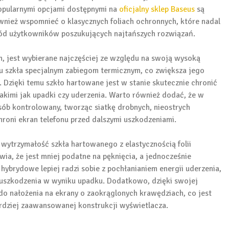
popularnymi opcjami dostępnymi na
oficjalny sklep Baseus
są
wnież wspomnieć o klasycznych foliach ochronnych, które nadal
ód użytkowników poszukujących najtańszych rozwiązań.
 jest wybierane najczęściej ze względu na swoją wysoką
u szkła specjalnym zabiegom termicznym, co zwiększa jego
 Dzięki temu szkło hartowane jest w stanie skutecznie chronić
akimi jak upadki czy uderzenia. Warto również dodać, że w
ób kontrolowany, tworząc siatkę drobnych, nieostrych
hroni ekran telefonu przed dalszymi uszkodzeniami.
wytrzymałość szkła hartowanego z elastycznością folii
awia, że jest mniej podatne na pęknięcia, a jednocześnie
ybrydowe lepiej radzi sobie z pochłanianiem energii uderzenia,
a uszkodzenia w wyniku upadku. Dodatkowo, dzięki swojej
do nałożenia na ekrany o zaokrąglonych krawędziach, co jest
dziej zaawansowanej konstrukcji wyświetlacza.