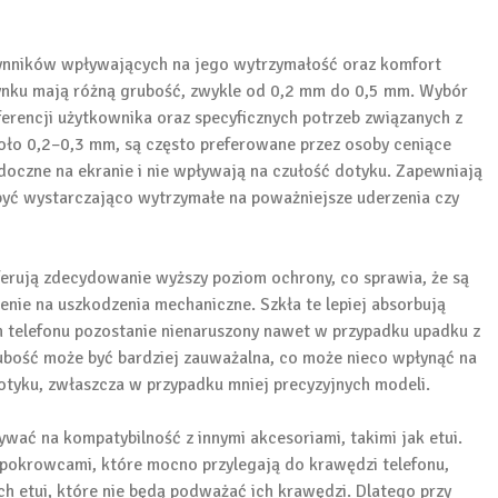
ynników wpływających na jego wytrzymałość oraz komfort
rynku mają różną grubość, zwykle od 0,2 mm do 0,5 mm. Wybór
erencji użytkownika oraz specyficznych potrzeb związanych z
koło 0,2–0,3 mm, są często preferowane przez osoby ceniące
idoczne na ekranie i nie wpływają na czułość dotyku. Zapewniają
być wystarczająco wytrzymałe na poważniejsze uderzenia czy
oferują zdecydowanie wyższy poziom ochrony, co sprawia, że są
enie na uszkodzenia mechaniczne. Szkła te lepiej absorbują
an telefonu pozostanie nienaruszony nawet w przypadku upadku z
rubość może być bardziej zauważalna, co może nieco wpłynąć na
dotyku, zwłaszcza w przypadku mniej precyzyjnych modeli.
ać na kompatybilność z innymi akcesoriami, takimi jak etui.
u pokrowcami, które mocno przylegają do krawędzi telefonu,
 etui, które nie będą podważać ich krawędzi. Dlatego przy