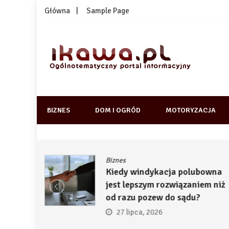
Skip
Główna
Sample Page
to
content
1kawa.pl
Ogólnotematyczny portal informacyjny
BIZNES
DOM I OGRÓD
MOTORYZACJA
Biznes
ją
Kiedy windykacja polubowna
by
jest lepszym rozwiązaniem niż
ć
od razu pozew do sądu?
27 lipca, 2026