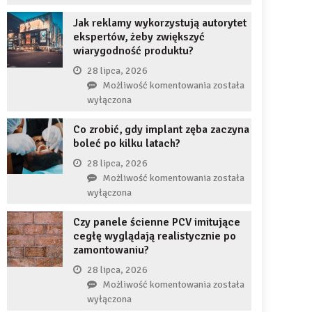
uzupełnię
JDG
braku
Jak reklamy wykorzystują autorytet
chroni
zęba
ekspertów, żeby zwiększyć
przedsiębiorcę
implantem?
wiarygodność produktu?
przed
komornikiem?
28 lipca, 2026
Jak
Możliwość komentowania
została
reklamy
wyłączona
wykorzystują
Co zrobić, gdy implant zęba zaczyna
autorytet
boleć po kilku latach?
ekspertów,
żeby
28 lipca, 2026
zwiększyć
Co
Możliwość komentowania
została
wiarygodność
zrobić,
wyłączona
produktu?
gdy
Czy panele ścienne PCV imitujące
implant
cegłę wyglądają realistycznie po
zęba
zamontowaniu?
zaczyna
boleć
28 lipca, 2026
po
Czy
Możliwość komentowania
została
kilku
panele
wyłączona
latach?