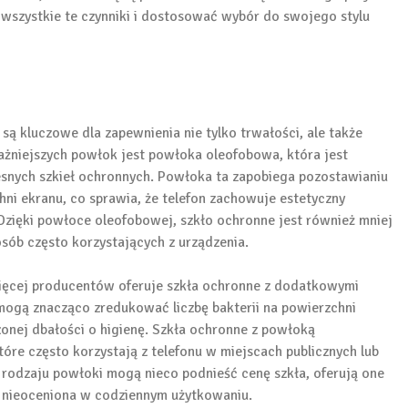
wszystkie te czynniki i dostosować wybór do swojego stylu
ą kluczowe dla zapewnienia nie tylko trwałości, ale także
ażniejszych powłok jest powłoka oleofobowa, która jest
ych szkieł ochronnych. Powłoka ta zapobiega pozostawianiu
ni ekranu, co sprawia, że telefon zachowuje estetyczny
. Dzięki powłoce oleofobowej, szkło ochronne jest również mniej
osób często korzystających z urządzenia.
ięcej producentów oferuje szkła ochronne z dodatkowymi
mogą znacząco zredukować liczbę bakterii na powierzchni
onej dbałości o higienę. Szkła ochronne z powłoką
óre często korzystają z telefonu w miejscach publicznych lub
 rodzaju powłoki mogą nieco podnieść cenę szkła, oferują one
 nieoceniona w codziennym użytkowaniu.