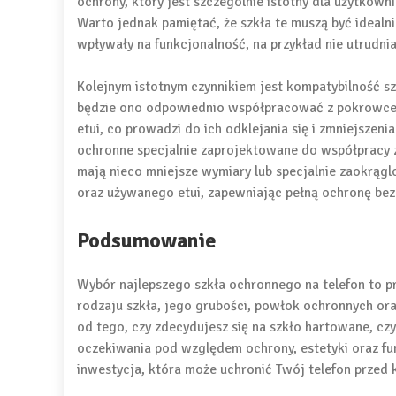
ochrony, który jest szczególnie istotny dla użytkow
Warto jednak pamiętać, że szkła te muszą być ideal
wpływały na funkcjonalność, na przykład nie utrudni
Kolejnym istotnym czynnikiem jest kompatybilność sz
będzie ono odpowiednio współpracować z pokrowcem
etui, co prowadzi do ich odklejania się i zmniejszen
ochronne specjalnie zaprojektowane do współpracy z
mają nieco mniejsze wymiary lub specjalnie zaokrąg
oraz używanego etui, zapewniając pełną ochronę be
Podsumowanie
Wybór najlepszego szkła ochronnego na telefon to p
rodzaju szkła, jego grubości, powłok ochronnych or
od tego, czy zdecydujesz się na szkło hartowane, cz
oczekiwania pod względem ochrony, estetyki oraz fu
inwestycja, która może uchronić Twój telefon przed