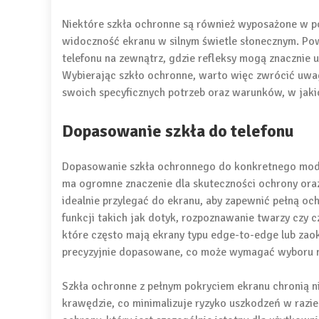
Niektóre szkła ochronne są również wyposażone w pow
widoczność ekranu w silnym świetle słonecznym. Powł
telefonu na zewnątrz, gdzie refleksy mogą znacznie u
Wybierając szkło ochronne, warto więc zwrócić uw
swoich specyficznych potrzeb oraz warunków, w jakic
Dopasowanie szkła do telefonu
Dopasowanie szkła ochronnego do konkretnego modelu
ma ogromne znaczenie dla skuteczności ochrony ora
idealnie przylegać do ekranu, aby zapewnić pełną oc
funkcji takich jak dotyk, rozpoznawanie twarzy czy 
które często mają ekrany typu edge-to-edge lub zaok
precyzyjnie dopasowane, co może wymagać wyboru m
Szkła ochronne z pełnym pokryciem ekranu chronią ni
krawędzie, co minimalizuje ryzyko uszkodzeń w razie