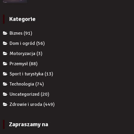
przed
reklamy
zęba
komornikiem?
wykorzystują
implantem?
autorytet
Kategorie
ekspertów,
żeby
Biznes
(91)
zwiększyć
wiarygodność
Dom i ogród
(56)
produktu?
Motoryzacja
(3)
Przemysł
(88)
Sport i turystyka
(13)
Technologia
(74)
Uncategorized
(20)
Zdrowie i uroda
(449)
Zapraszamy na