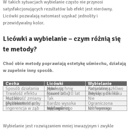
W takich sytuacjach wybielanie często nie przynosi
satysfakcjonujących rezultatów lub efekt jest nierówny.
Licówki pozwalają natomiast uzyskać jednolity i
przewidywalny kolor.
Licówki a wybielanie – czym różnią się
te metody?
Choć obie metody poprawiają estetykę uśmiechu, działają
w zupełnie inny sposób.
Cecha
Licówki
Wybielanie
Sposób działania
Maskują powierzchnię zęba
Rozjaśniają naturalne szkliwo
Trwałość efektu
Nawet 10–20 lat (porcelana)
Zwykle od kilku miesięcy do kilku lat
Możliwość zmiany kształtu
Tak
Nie
Skuteczność przy głębokich przebarwieniach
Bardzo wysoka
Ograniczona
Ingerencja w ząb
Najczęściej wymaga minimalnego szlifowania
Nie wymaga szlifowania
Wybielanie jest rozwiązaniem mniej inwazyjnym i zwykle