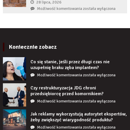
zęba
28 lipca, 2026
zaczyna
Czy
Możliwość komentowania
została wyłączona
boleć
panele
po
ścienne
kilku
PCV
latach?
imitujące
cegłę
wyglądają
Koniecznie zobacz
realistycznie
po
Co się stanie, jeśli przez długi czas nie
zamontowaniu?
uzupełnię braku zęba implantem?
Co
Możliwość komentowania
została wyłączona
się
stanie,
Czy restrukturyzacja JDG chroni
jeśli
przedsiębiorcę przed komornikiem?
przez
Czy
Możliwość komentowania
została wyłączona
długi
restrukturyzacja
czas
JDG
Jak reklamy wykorzystują autorytet ekspertów,
nie
chroni
żeby zwiększyć wiarygodność produktu?
uzupełnię
przedsiębiorcę
Jak
Możliwość komentowania
została wyłączona
braku