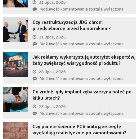
31 lipca, 2026
Co
Możliwość komentowania
została wyłączona
się
Czy restrukturyzacja JDG chroni
stanie,
przedsiębiorcę przed komornikiem?
jeśli
przez
31 lipca, 2026
długi
Czy
Możliwość komentowania
została wyłączona
czas
restrukturyzacja
nie
Jak reklamy wykorzystują autorytet ekspertów,
JDG
uzupełnię
żeby zwiększyć wiarygodność produktu?
chroni
braku
przedsiębiorcę
28 lipca, 2026
zęba
przed
Jak
Możliwość komentowania
została wyłączona
implantem?
komornikiem?
reklamy
Co zrobić, gdy implant zęba zaczyna boleć po
wykorzystują
kilku latach?
autorytet
ekspertów,
28 lipca, 2026
żeby
Co
Możliwość komentowania
została wyłączona
zwiększyć
zrobić,
wiarygodność
Czy panele ścienne PCV imitujące cegłę
gdy
produktu?
wyglądają realistycznie po zamontowaniu?
implant