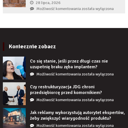
zęba
28 lipca, 2026
zaczyna
Czy
Możliwość komentowania
została wyłączona
boleć
panele
po
ścienne
kilku
PCV
latach?
imitujące
cegłę
wyglądają
Koniecznie zobacz
realistycznie
po
Co się stanie, jeśli przez długi czas nie
zamontowaniu?
uzupełnię braku zęba implantem?
Co
Możliwość komentowania
została wyłączona
się
stanie,
Czy restrukturyzacja JDG chroni
jeśli
przedsiębiorcę przed komornikiem?
przez
Czy
Możliwość komentowania
została wyłączona
długi
restrukturyzacja
czas
JDG
Jak reklamy wykorzystują autorytet ekspertów,
nie
chroni
żeby zwiększyć wiarygodność produktu?
uzupełnię
przedsiębiorcę
Jak
Możliwość komentowania
została wyłączona
braku