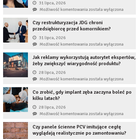
31 lipca, 2026
Co
Możliwość komentowania
została wyłączona
się
Czy restrukturyzacja JDG chroni
stanie,
przedsiębiorcę przed komornikiem?
jeśli
przez
31 lipca, 2026
długi
Czy
Możliwość komentowania
została wyłączona
czas
restrukturyzacja
nie
Jak reklamy wykorzystują autorytet ekspertów,
JDG
uzupełnię
żeby zwiększyć wiarygodność produktu?
chroni
braku
przedsiębiorcę
28 lipca, 2026
zęba
przed
Jak
Możliwość komentowania
została wyłączona
implantem?
komornikiem?
reklamy
Co zrobić, gdy implant zęba zaczyna boleć po
wykorzystują
kilku latach?
autorytet
ekspertów,
28 lipca, 2026
żeby
Co
Możliwość komentowania
została wyłączona
zwiększyć
zrobić,
wiarygodność
Czy panele ścienne PCV imitujące cegłę
gdy
produktu?
wyglądają realistycznie po zamontowaniu?
implant