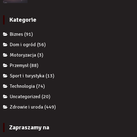
przed
reklamy
zęba
komornikiem?
wykorzystują
implantem?
autorytet
Kategorie
ekspertów,
żeby
Biznes
(91)
zwiększyć
wiarygodność
Dom i ogród
(56)
produktu?
Motoryzacja
(3)
Przemysł
(88)
Sport i turystyka
(13)
Technologia
(74)
Uncategorized
(20)
Zdrowie i uroda
(449)
Zapraszamy na